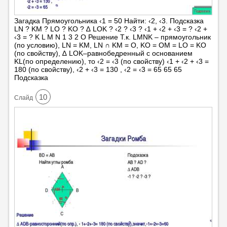
Загадка Прямоугольника ‹1 = 50 Найти: ‹2, ‹3. Подсказка
LN ? KM ? LO ? KO ? ∆ LOK ? ‹2 ? ‹3 ? ‹1 + ‹2 + ‹3 = ? ‹2 +
‹3 = ? K L M N 1 3 2 О Решение Т.к. LMNK – прямоугольник
(по условию), LN = KM, LN ∩ KM = О, KO = OM = LO = KO
(по свойству), ∆ LOK–равнобедренный с основанием
KL(по определению), то ‹2 = ‹3 (по свойству) ‹1 + ‹2 + ‹3 =
180 (по свойству), ‹2 + ‹3 = 130 , ‹2 = ‹3 = 65 65 65
Подсказка
10
Cлайд