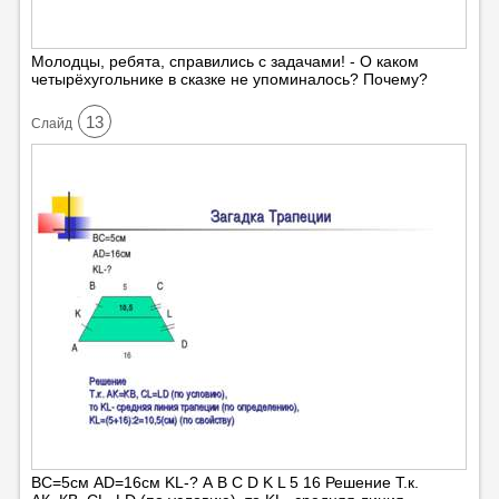
Молодцы, ребята, справились с задачами! - О каком
четырёхугольнике в сказке не упоминалось? Почему?
13
Cлайд
ВС=5см АD=16см KL-? А В С D K L 5 16 Решение Т.к.