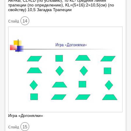
АК=КВ, CL=LD (по условию), то KL- средняя линия
трапеции (по определению), KL=(5+16):2=10,5(см) (по
свойству) 10,5 Загадка Трапеции
14
Cлайд
Игра «Догонялки»
15
Cлайд