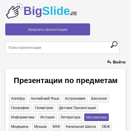
Big
Slide
.ru
Загрузить презентацию
Войти
Презентации по предметам
Алгебра
Английский Язык
Астрономия
Биология
География
Геометрия
Детские Презентации
Информатика
История
Литература
Математика
Медицина
Музыка
МХК
Начальная Школа
ОБЖ