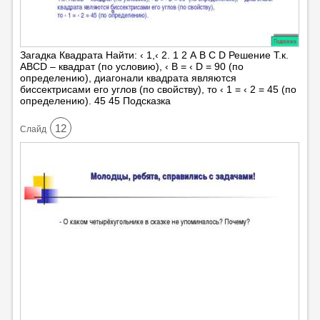
Загадка Квадрата Найти: ‹ 1,‹ 2. 1 2 А В С D Решение Т.к.
АВСD – квадрат (по условию), ‹ В = ‹ D = 90 (по
определению), диагонали квадрата являются
биссектрисами его углов (по свойству), то ‹ 1 = ‹ 2 = 45 (по
определению). 45 45 Подсказка
12
Cлайд