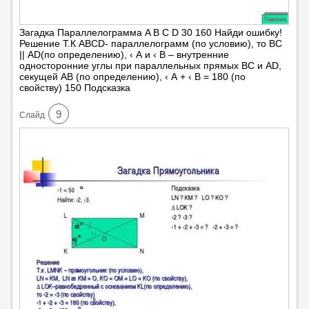
Загадка Параллелограмма A B C D 30 160 Найди ошибку!
Решение Т.К АВСD- параллелограмм (по условию), то ВС
|| АD(по определению), ‹ А и ‹ В – внутренние
односторонние углы при параллельных прямых ВС и АD,
секущей АВ (по определению), ‹ А + ‹ В = 180 (по
свойству) 150 Подсказка
9
Cлайд