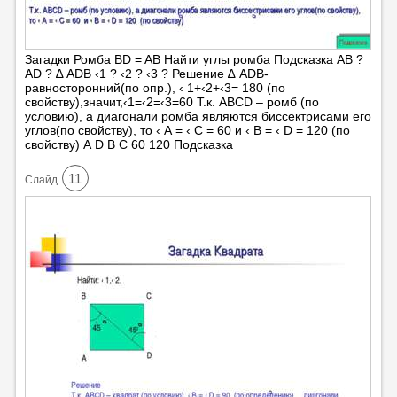
Загадки Ромба BD = AB Найти углы ромба Подсказка AB ?
AD ? ∆ ADВ ‹1 ? ‹2 ? ‹3 ? Решение ∆ ADB-
равносторонний(по опр.), ‹ 1+‹2+‹3= 180 (по
свойству),значит,‹1=‹2=‹3=60 Т.к. АВСD – ромб (по
условию), а диагонали ромба являются биссектрисами его
углов(по свойству), то ‹ А = ‹ С = 60 и ‹ В = ‹ D = 120 (по
свойству) А D В С 60 120 Подсказка
11
Cлайд