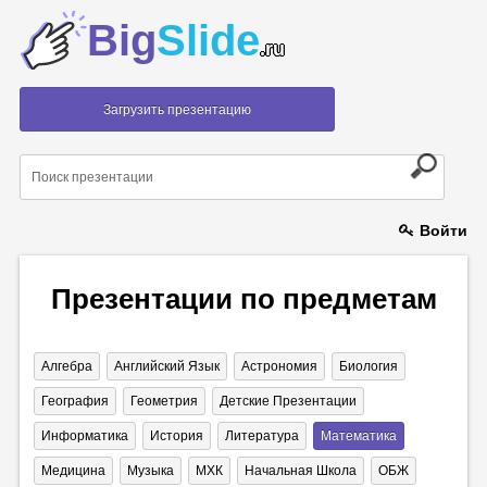
Big
Slide
.ru
Загрузить презентацию
Войти
Презентации по предметам
Алгебра
Английский Язык
Астрономия
Биология
География
Геометрия
Детские Презентации
Информатика
История
Литература
Математика
Медицина
Музыка
МХК
Начальная Школа
ОБЖ