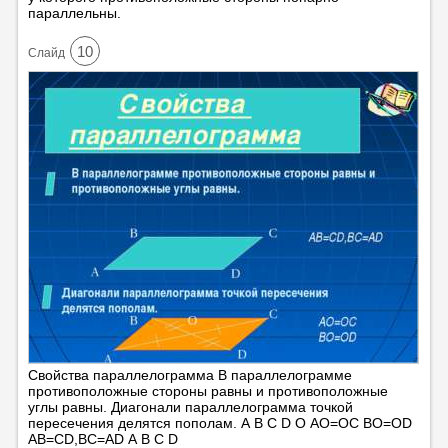
параллельны.
10
Cлайд
Свойства параллелограмма В параллелограмме
противоположные стороны равны и противоположные
углы равны. Диагонали параллелограмма точкой
пересечения делятся пополам. А В С D О АО=ОС ВО=ОD
АВ=CD,ВС=АD А В С D