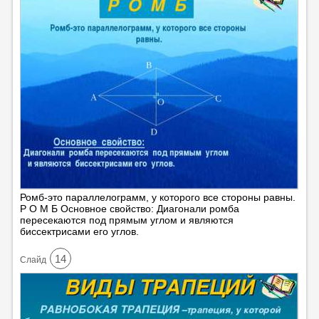
Ромб-это параллелограмм, у которого все стороны равны.
Р О М Б Основное свойство: Диагонали ромба
пересекаются под прямым углом и являются
биссектрисами его углов.
14
Cлайд