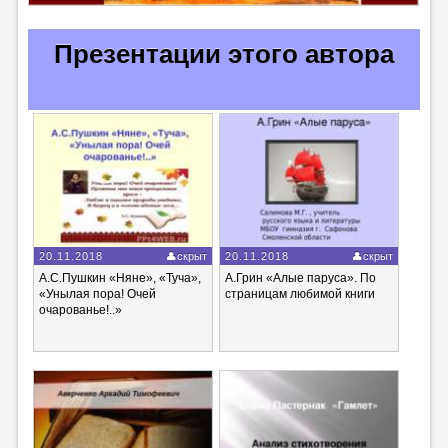
Презентации этого автора
20.11.2018
скрыт
20.11.2018
скрыт
А.С.Пушкин «Няне», «Туча»,
А.Грин «Алые паруса». По
«Унылая пора! Очей
страницам любимой книги
очарованье!..»