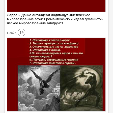
Ларра и Данко антиидеал индивидуа-листическое
мировоззре-ние эгоист романтиче-ский идеал гуманисти-
ческое мировоззре-ние альтруист
19
Cлайд