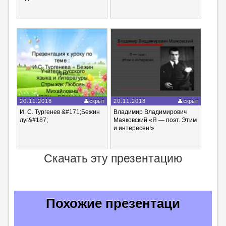
20.11.2018
скрыт
20.11.2018
скрыт
И. С. Тургенев &#171;Бежин
Владимир Владимирович
луг&#187;
Маяковский «Я — поэт. Этим
и интересен!»
Скачать эту презентацию
Похожие презентаци