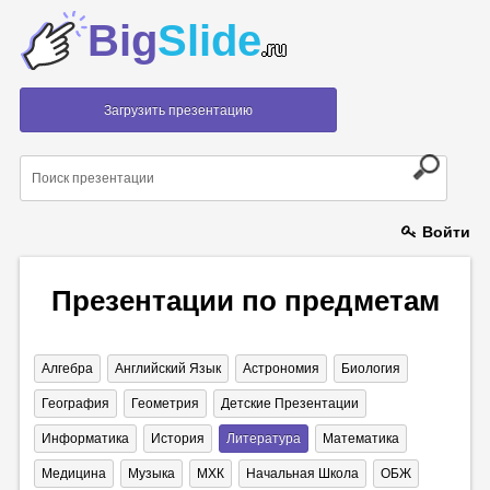
Big
Slide
.ru
Загрузить презентацию
Войти
Презентации по предметам
Алгебра
Английский Язык
Астрономия
Биология
География
Геометрия
Детские Презентации
Информатика
История
Литература
Математика
Медицина
Музыка
МХК
Начальная Школа
ОБЖ