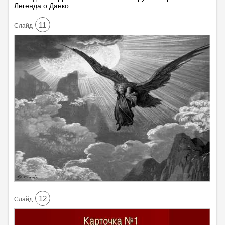
Легенда о Данко
11
Cлайд
12
Cлайд