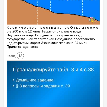
К о с м и ч е с к о е п р о с т р а н с т в о О т к р ы т о е м о
р е 200 миль 12 миль Террито- риальные воды
Внутренние воды Воздушное пространство над
государственной территорией Воздушное пространство
над открытым морем Экономическая зона 24 мили
Прилежа- щая зона
13
Cлайд