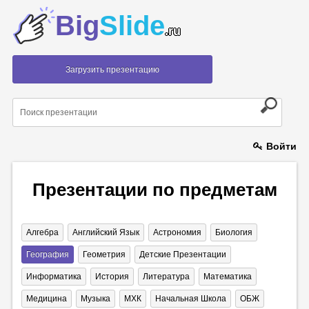
Big
Slide
.ru
Загрузить презентацию
Войти
Презентации по предметам
Алгебра
Английский Язык
Астрономия
Биология
География
Геометрия
Детские Презентации
Информатика
История
Литература
Математика
Медицина
Музыка
МХК
Начальная Школа
ОБЖ