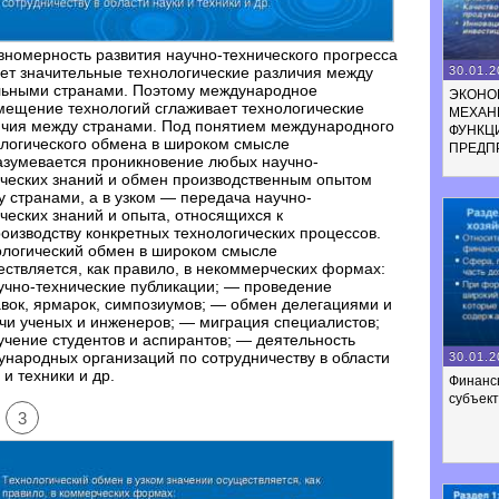
номерность развития научно-технического прогресса
30.01.2
ет значительные технологические различия между
льными странами. Поэтому международное
ЭКОНО
ещение технологий сглаживает технологические
МЕХАН
ичия между странами. Под понятием международного
ФУНКЦ
логического обмена в широком смысле
ПРЕДП
азумевается проникновение любых научно-
ческих знаний и обмен производственным опытом
 странами, а в узком — передача научно-
ческих знаний и опыта, относящихся к
оизводству конкретных технологических процессов.
ологический обмен в широком смысле
ствляется, как правило, в некоммерческих формах:
чно-технические публикации; — проведение
вок, ярмарок, симпозиумов; — обмен делегациями и
чи ученых и инженеров; — миграция специалистов;
чение студентов и аспирантов; — деятельность
народных организаций по сотрудничеству в области
30.01.2
 и техники и др.
Финанс
субъек
3