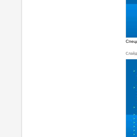
Специ
Cлайд