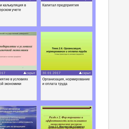
и калькуляция в
Капитал предприятия
ерском учете
017
скрыт
30.01.2017
скрыт
иятие в условиях
Организация, нормирование
ой экономики
и оплата труда