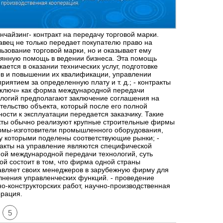
нчайзинг- контракт на передачу торговой марки.
вец не только передает покупателю право на
ьзование торговой марки, но и оказывает ему
оянную помощь в ведении бизнеса. Эта помощь
ается в оказании технических услуг, подготовке
в и повышении их квалификации, управлении
риятием за определенную плату и т. д.; - контракты
 ключ» как форма международной передачи
логий предполагают заключение соглашения на
тельство объекта, который после его полной
ности к эксплуатации передается заказчику. Такие
кты обычно реализуют крупные строительные фирмы
рмы-изготовители промышленного оборудования,
 которыми поделены соответствующие рынки; -
акты на управление являются специфической
ой международной передачи технологий, суть
ой состоит в том, что фирма одной страны
авляет своих менеджеров в зарубежную фирму для
нения управленческих функций. - проведение
о-конструкторских работ, научно-производственная
рация.
5