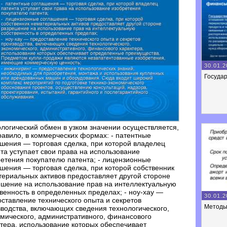
30.01.2
Госуда
логический обмен в узком значении осуществляется,
равило, в коммерческих формах: - патентные
шения — торговая сделка, при которой владелец
та уступает свои права на использование
етения покупателю патента; - лицензионные
шения — торговая сделка, при которой собственник
ериальных активов предоставляет другой стороне
шение на использование прав на интеллектуальную
венность в определенных пределах; - ноу-хау —
30.01.2
ставление технического опыта и секретов
Методы
водства, включающих сведения технологического,
мического, административного, финансового
тера, использование которых обеспечивает