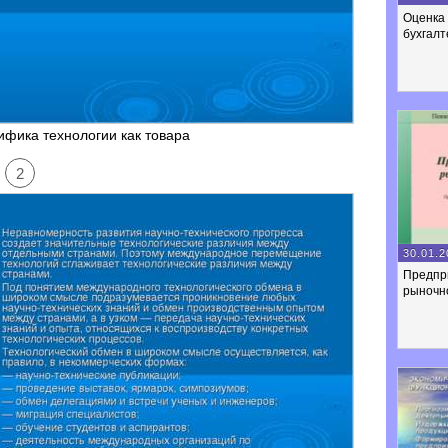
Оценка 
бухгалт
фика технологии как товара
2
30.01.2
Предпр
рыночн