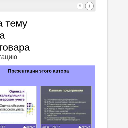
1
5
а тему
а
 товара
нтацию
Презентации этого автора
017
скрыт
30.01.2017
скрыт