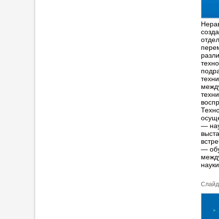
Нерав
созда
отде
перем
разл
техно
подр
техни
между
техни
воспр
Техн
осуще
— нау
выста
встре
— обу
между
науки
Cлайд