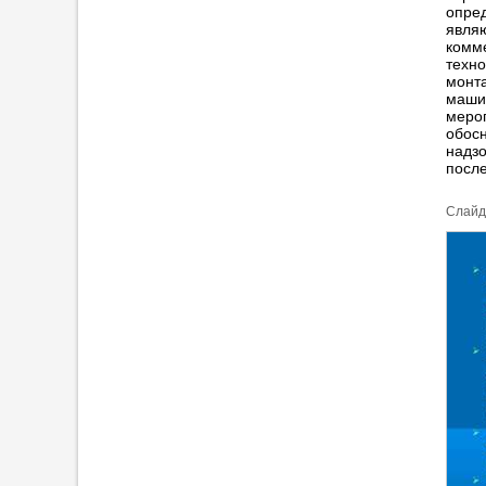
опре
явля
комме
техно
монт
маши
мероп
обосн
надзо
после
Cлайд