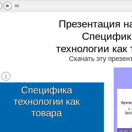
Презентация н
Специфик
технологии как
Скачать эту презе
1
30.01.2