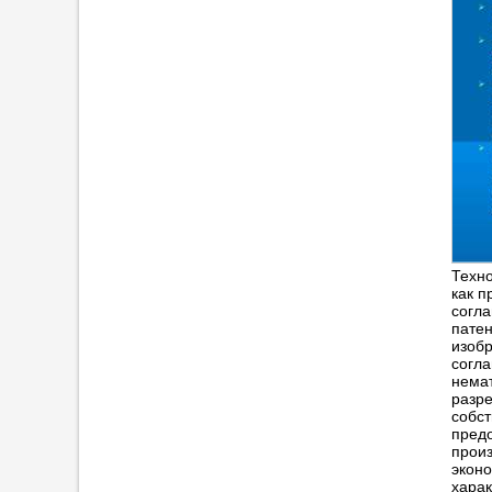
Техно
как п
согла
патен
изобр
согла
немат
разре
собст
предо
произ
эконо
харак