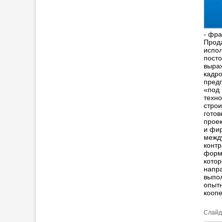
- фра
Прода
испол
пост
выраж
кадро
предп
«под
техно
строи
готов
прое
и фи
между
контр
форм
котор
напр
выпол
опытн
коопе
Cлайд