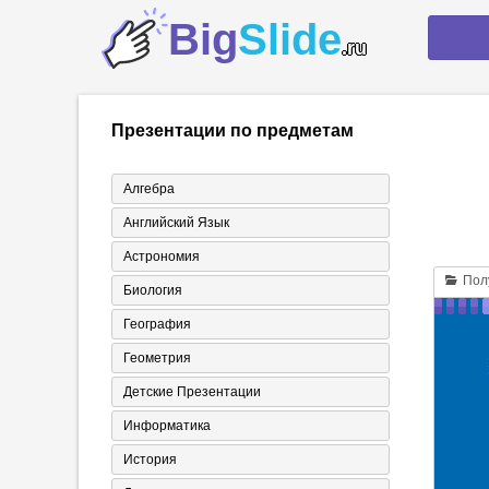
Big
Slide
.ru
Презентации по предметам
Алгебра
Английский Язык
Астрономия
Полу
Биология
География
Геометрия
Детские Презентации
Информатика
История