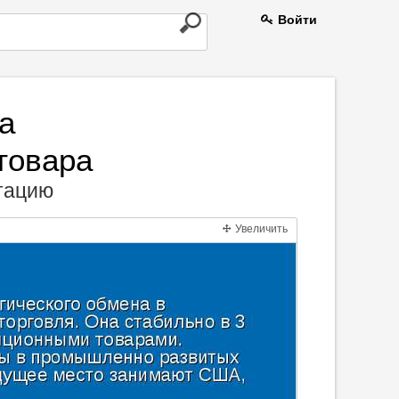
Войти
а
 товара
нтацию
Увеличить