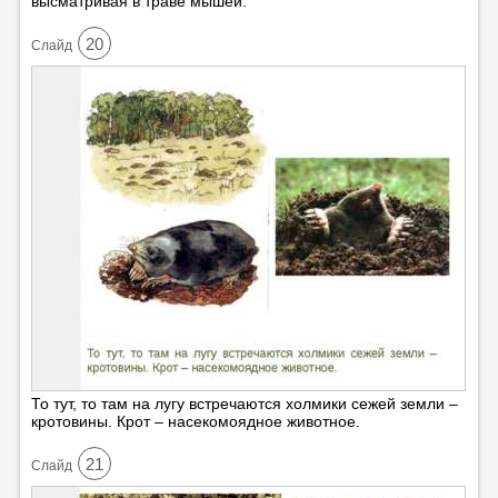
высматривая в траве мышей.
20
Cлайд
То тут, то там на лугу встречаются холмики сежей земли –
кротовины. Крот – насекомоядное животное.
21
Cлайд