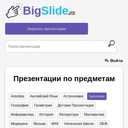
Big
Slide
.ru
Загрузить презентацию
Войти
Презентации по предметам
Алгебра
Английский Язык
Астрономия
Биология
География
Геометрия
Детские Презентации
Информатика
История
Литература
Математика
Медицина
Музыка
МХК
Начальная Школа
ОБЖ