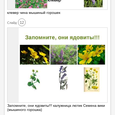
клевер чина мышиный горошек
12
Cлайд
Запомните, они ядовиты!!! калужница лютик Семена вики
(мышиного горошка)