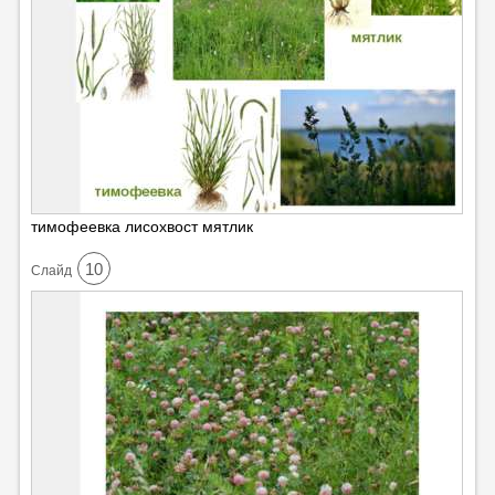
тимофеевка лисохвост мятлик
10
Cлайд