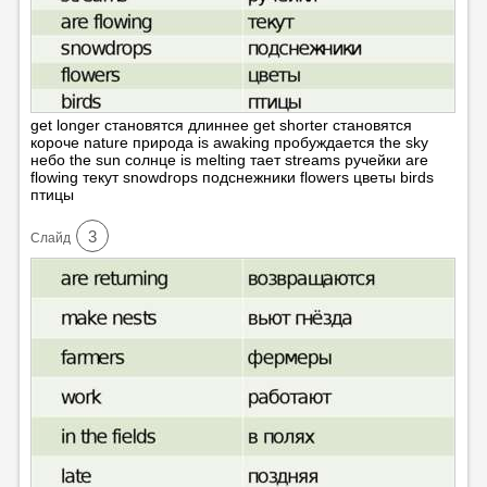
get longer становятся длиннее get shorter становятся
короче nature природа is awaking пробуждается the sky
небо the sun солнце is melting тает streams ручейки are
flowing текут snowdrops подснежники flowers цветы birds
птицы
3
Cлайд