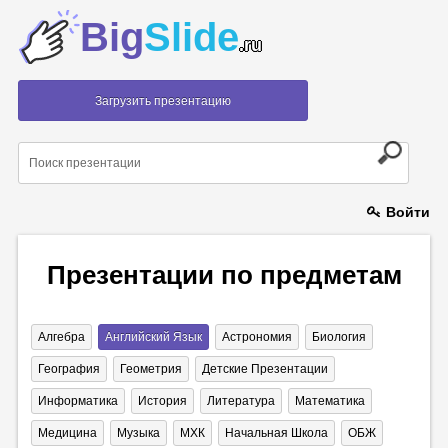
Big
Slide
.ru
Загрузить презентацию
Войти
Презентации по предметам
Алгебра
Английский Язык
Астрономия
Биология
География
Геометрия
Детские Презентации
Информатика
История
Литература
Математика
Медицина
Музыка
МХК
Начальная Школа
ОБЖ