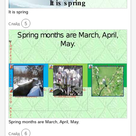
It is spring
5
Cлайд
Spring months are March, April, May.
6
Cлайд