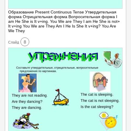
Образование Present Continuous Tense Утвердительная
форма Отрицательная форма Вопросительная форма I
am He She is It v+ing. You We are They I am He She is not+
It v+ing You We are They Am I He Is She It v+ing? You Are
We They
8
Cлайд