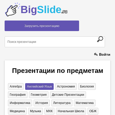
Big
Slide
.ru
Загрузить презентацию
Войти
Презентации по предметам
Алгебра
Английский Язык
Астрономия
Биология
География
Геометрия
Детские Презентации
Информатика
История
Литература
Математика
Медицина
Музыка
МХК
Начальная Школа
ОБЖ