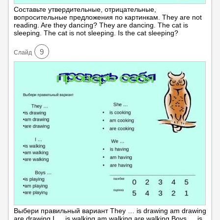
Составьте утвердительные, отрицательные,
вопросительные предложения по картинкам. They are not
reading. Are they dancing? They are dancing. The cat is
sleeping. The cat is not sleeping. Is the cat sleeping?
9
Cлайд
Выбери правильный вариант They … is drawing am drawing
are drawing I … is walking am walking are walking Boys … is