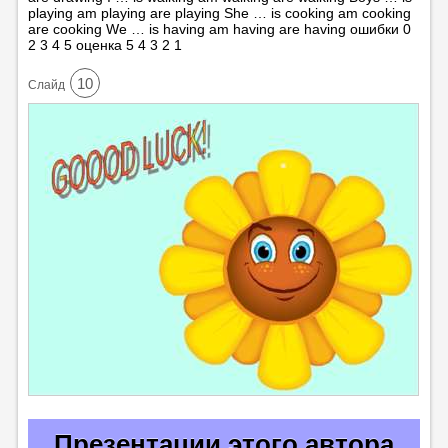
playing am playing are playing She … is cooking am cooking
are cooking We … is having am having are having ошибки 0
2 3 4 5 оценка 5 4 3 2 1
10
Cлайд
Презентации этого автора