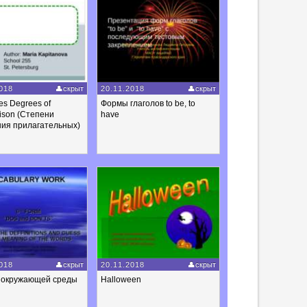
018
скрыт
20.11.2018
скрыт
ves Degrees of
Формы глаголов to be, to
ison (Степени
have
ния прилагательных)
018
скрыт
20.11.2018
скрыт
 окружающей среды
Halloween