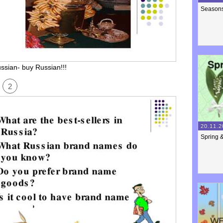
Season
ssian- buy Russian!!!
2
20.11.2
Spring 