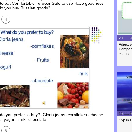
 to eat Comfortable To wear Safe to use Have goodness
o you buy Russian goods?
4
20.11.2
Adjecti
Compar
сравне
20.11.2
do you prefer to buy? -Gloria jeans -cornflakes -cheese
s -yogurt -milk -chocolate
Охрана
5