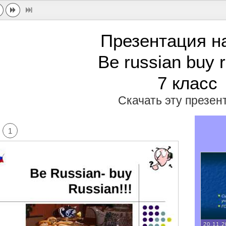
Презентация н
Be russian buy 
7 класс
Скачать эту презе
1
20.11.2