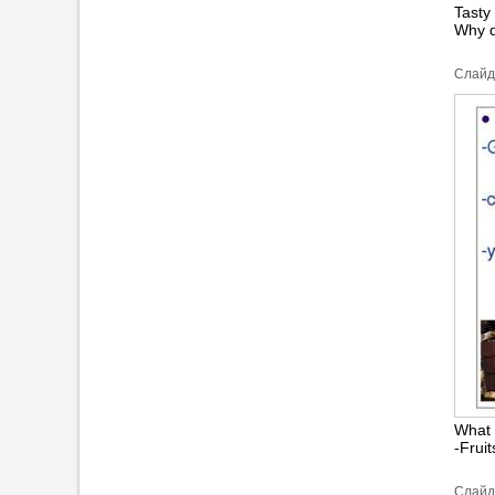
Tasty
Why d
Cлайд
What 
-Fruit
Cлайд