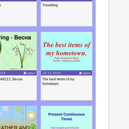
s
Travelling
018
скрыт
20.11.2018
скрыт
&#8212; Весна
The best items of my
hometown