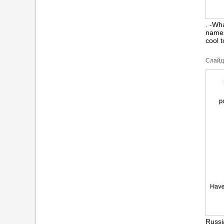
. -Wh
names
cool 
Cлайд
Russi