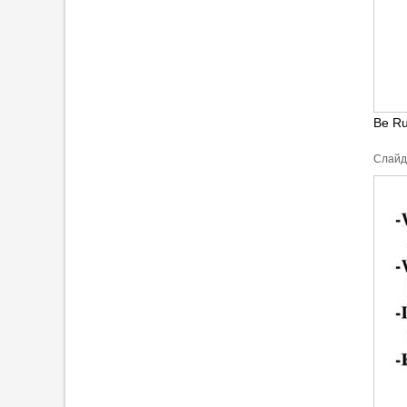
Be Ru
Cлайд