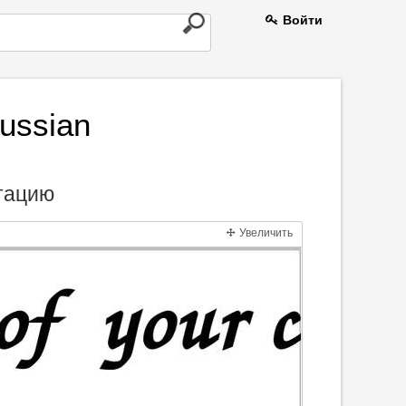
Войти
russian
нтацию
Увеличить