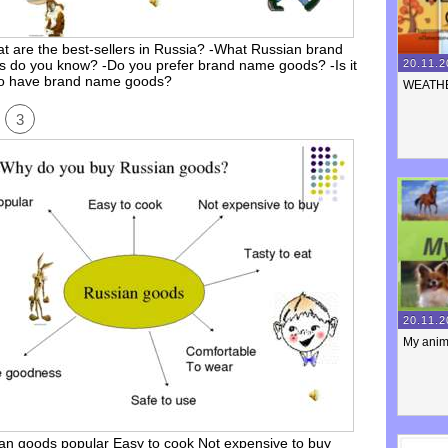
at are the best-sellers in Russia? -What Russian brand
20.11.2
 do you know? -Do you prefer brand name goods? -Is it
to have brand name goods?
WEATH
3
20.11.2
My anim
an goods popular Easy to cook Not expensive to buy