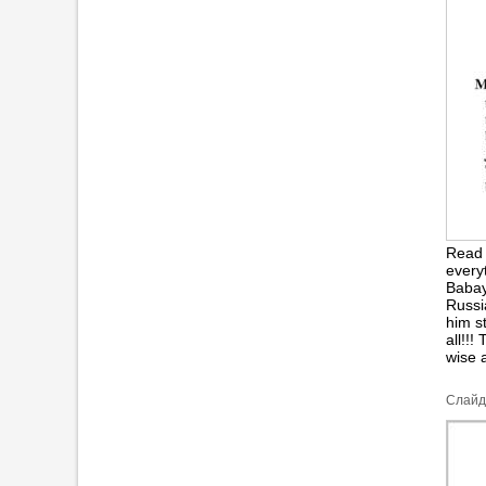
Read t
everyt
Babay
Russi
him s
all!!
wise a
Cлайд