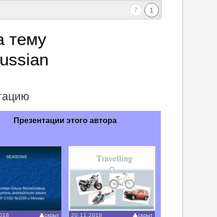
1
7
а тему
russian
нтацию
Презентации этого автора
018
скрыт
20.11.2018
скрыт