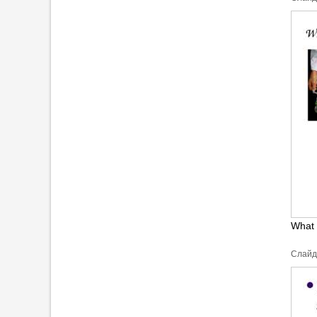
What 
Cлайд