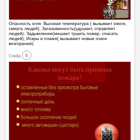
Опасность огня: Высокая температура ( вызывает ожоги,
смерть людей); Загазованность(удушает, отравляет
людей); Задымление(мешает тушить пожар, спасать
людей); Искры и пламя( вызывают новые очаги
возгорания).
5
Cлайд