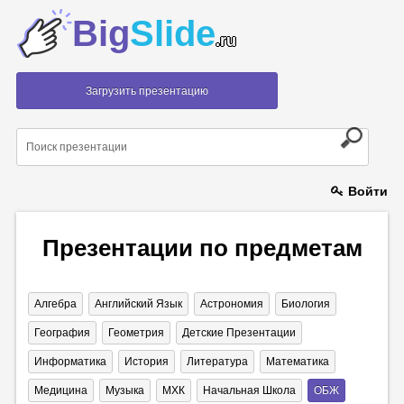
Big
Slide
.ru
Загрузить презентацию
Войти
Презентации по предметам
Алгебра
Английский Язык
Астрономия
Биология
География
Геометрия
Детские Презентации
Информатика
История
Литература
Математика
Медицина
Музыка
МХК
Начальная Школа
ОБЖ