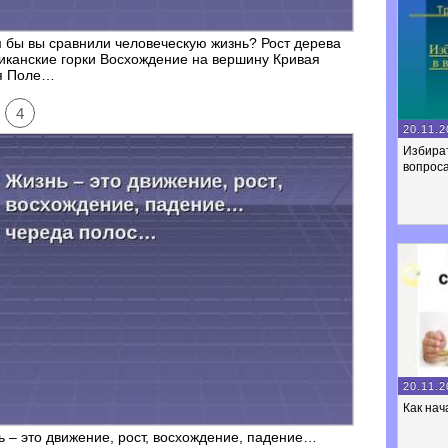
 бы вы сравнили человеческую жизнь? Рост дерева
канские горки Восхождение на вершину Кривая
я Поле…
4
20.11.2
Избира
вопроса
20.11.2
Как нач
 – это движение, рост, восхождение, падение…