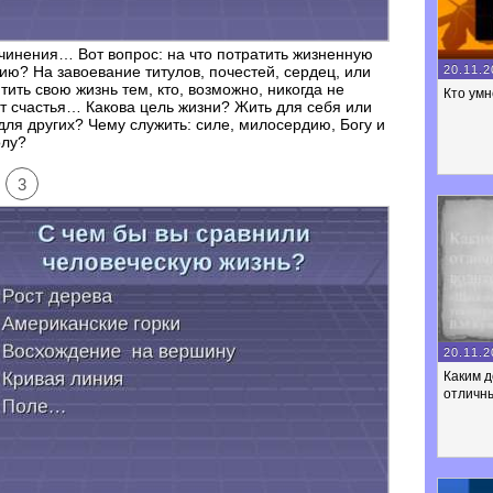
чинения… Вот вопрос: на что потратить жизненную
20.11.2
ию? На завоевание титулов, почестей, сердец, или
тить свою жизнь тем, кто, возможно, никогда не
Кто умн
т счастья… Какова цель жизни? Жить для себя или
для других? Чему служить: силе, милосердию, Богу и
олу?
3
20.11.2
Каким 
отличны