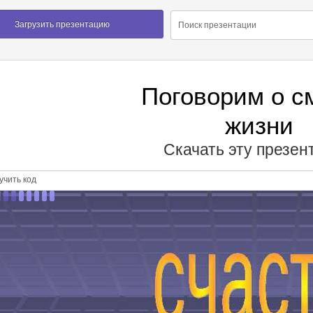
Загрузить презентацию
Поговорим о с
жизни
Скачать эту презе
чить код