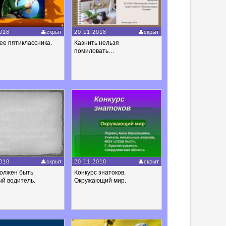
018
скрыт
20.11.2018
скрыт
ее пятиклассника.
Казнить нельзя
помиловать…
018
скрыт
20.11.2018
скрыт
должен быть
Конкурс знатоков.
й водитель.
Окружающий мир.