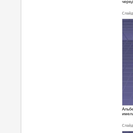
чере
Cлайд
Альбе
имел
Cлайд