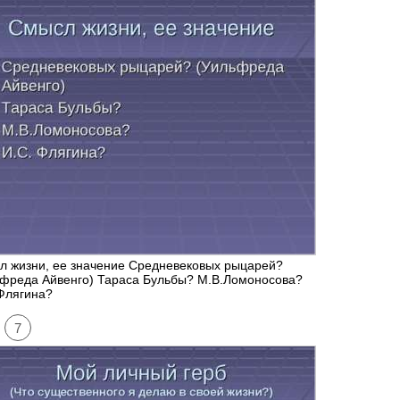
л жизни, ее значение Средневековых рыцарей?
ьфреда Айвенго) Тараса Бульбы? М.В.Ломоносова?
Флягина?
7