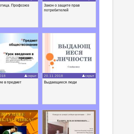
отица. Профсоюз
Закон о защите прав
потребителей
018
скрыт
20.11.2018
скрыт
ие в предмет
Выдающиеся люди