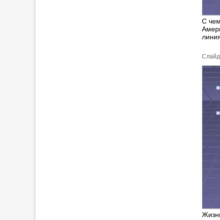
С чем
Амери
лини
Cлайд
Жизнь