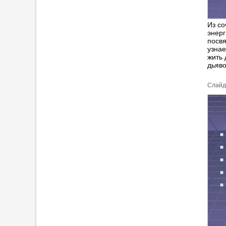
Из со
энерг
посвя
узнае
жить 
дьяв
Cлайд