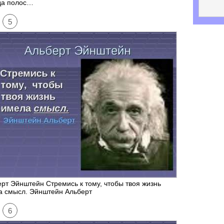
да полос…
5
рт Эйнштейн Стремись к тому, чтобы твоя жизнь
а смысл. Эйнштейн Альберт
6