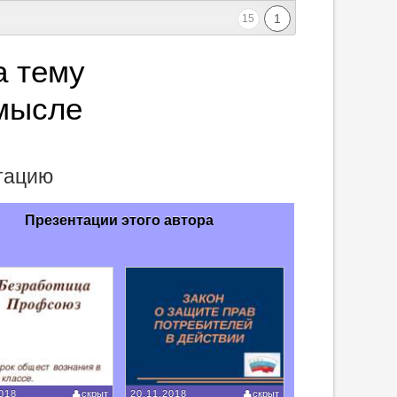
1
15
а тему
мысле
нтацию
Презентации этого автора
018
скрыт
20.11.2018
скрыт