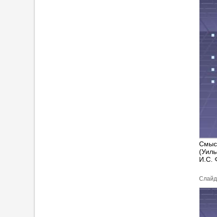
Смыс
(Уил
И.С. 
Cлайд