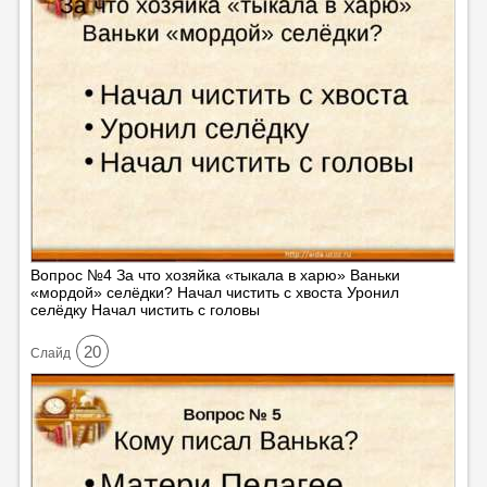
Вопрос №4 За что хозяйка «тыкала в харю» Ваньки
«мордой» селёдки? Начал чистить с хвоста Уронил
селёдку Начал чистить с головы
20
Cлайд