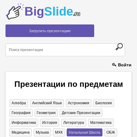
Big
Slide
.ru
Загрузить презентацию
Войти
Презентации по предметам
Алгебра
Английский Язык
Астрономия
Биология
География
Геометрия
Детские Презентации
Информатика
История
Литература
Математика
Медицина
Музыка
МХК
Начальная Школа
ОБЖ