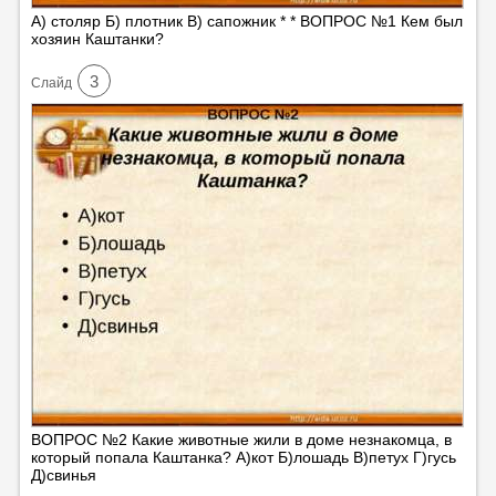
А) столяр Б) плотник В) сапожник * * ВОПРОС №1 Кем был
хозяин Каштанки?
3
Cлайд
ВОПРОС №2 Какие животные жили в доме незнакомца, в
который попала Каштанка? А)кот Б)лошадь В)петух Г)гусь
Д)свинья