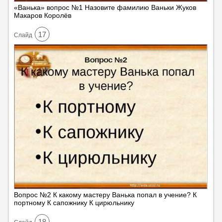
«Ванька» вопрос №1 Назовите фамилию Ваньки Жуков
Макаров Королёв
17
Cлайд
Вопрос №2 К какому мастеру Ванька попал в учение? К
портному К сапожнику К цирюльнику
18