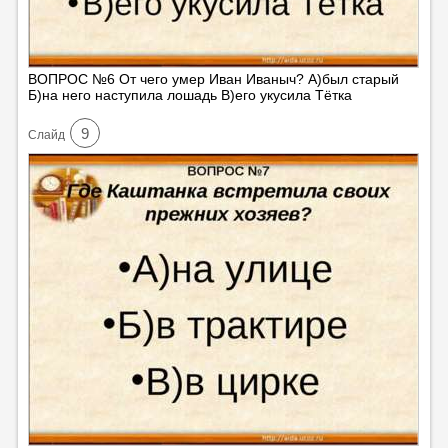
ВОПРОС №6 От чего умер Иван Иваныч? А)был старый
Б)на него наступила лошадь В)его укусила Тётка
9
Cлайд