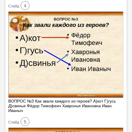
4
Cлайд
ВОПРОС №3 Как звали каждого из героев? А)кот Г)гусь
Д)свинья Фёдор Тимофеич Хавронья Ивановна Иван
Иваныч
5
Cлайд