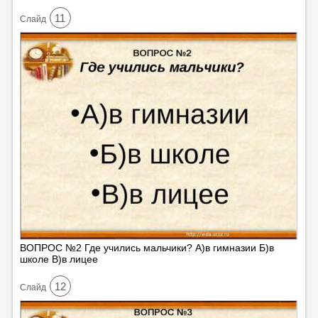
11
Cлайд
ВОПРОС №2 Где учились мальчики? А)в гимназии Б)в
школе В)в лицее
12
Cлайд