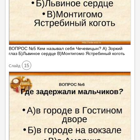
ВОПРОС №5 Кем называл себя Чечевицын? А) Зоркий
глаз Б)Львиное сердце В)Монтигомо Ястребиный коготь
15
Cлайд