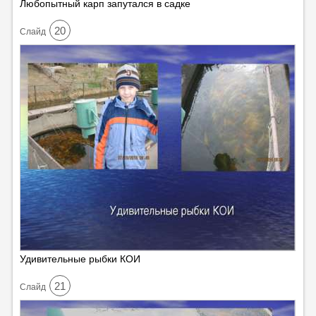
Любопытный карп запутался в садке
20
Cлайд
Удивительные рыбки КОИ
21
Cлайд