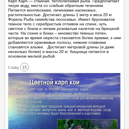
Карп Карп — стайная, теплолюбивая рыба. Предпочитает
тихую воду, места со слабым обратным течением.
Питается моллюсками, личинками насекомых,
растительностью. Достигает длины 1 метр и веса 20 кг
Форель Рыба семейства лососевых. Имеет брусковатое
темное тело с серебристым отливом на спине, чуть
светлое с боков и легким розоватым налетом на брюшной
части. На спине и боках – множество темных пятен,
которые во время нереста становятся более яркими, к ним
добавляются оранжевые полосы, нижние плавники
становятся алыми. Достигает метровой длины (и даже
несколько более) и массы 20 кг. Хищница питается в
основном мелкой рыбой.
15
Cлайд