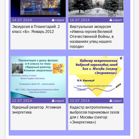
14.07.2014
скрыт
16.07.2014
скрыт
Экскурсия в Планетарий. 2
Виртуальная экскурсия
класс «Б». Январь 2012
«Имена героев Великой
Отечественной Войны, в
названиях улиц нашего
города»
22.07.2014
скрыт
23.07.2014
скрыт
Ядерный реактор. Атомная
Кадастр антропогенных
энергетика
выбросов парниковых газов
для г. Москвы (сектор
«Энергетика»)