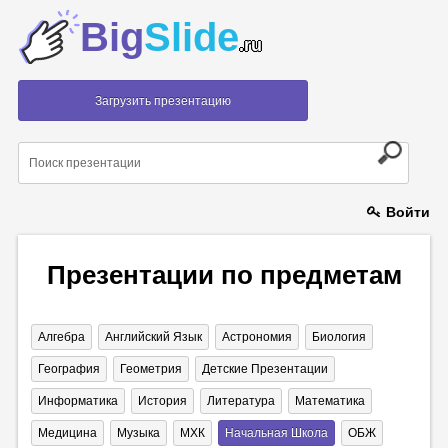
Big
Slide
.ru
Загрузить презентацию
Войти
Презентации по предметам
Алгебра
Английский Язык
Астрономия
Биология
География
Геометрия
Детские Презентации
Информатика
История
Литература
Математика
Медицина
Музыка
МХК
Начальная Школа
ОБЖ