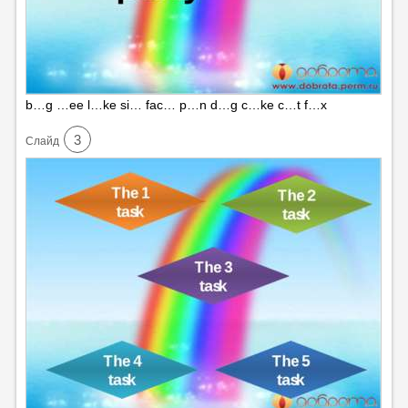
b…g …ee l…ke si… fac… p…n d…g c…ke c…t f…x
3
Cлайд