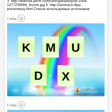
3. http://dobrota.perm.ru/forum/uploads/post-1004-
1277239084_thumb.jpg 4. http:///animacii-dlya-
prezentaciy.html Список используемых источников:
11
Cлайд
12
Cлайд