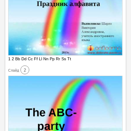
1 2 Bb Dd Cc Ff Ll Nn Pp Rr Ss Tt
2
Cлайд