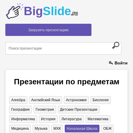
Big
Slide
.ru
Загрузить презентацию
Войти
Презентации по предметам
Алгебра
Английский Язык
Астрономия
Биология
География
Геометрия
Детские Презентации
Информатика
История
Литература
Математика
Медицина
Музыка
МХК
Начальная Школа
ОБЖ