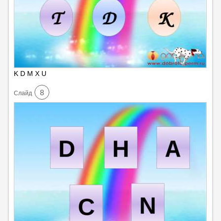
K D M X U
8
Cлайд