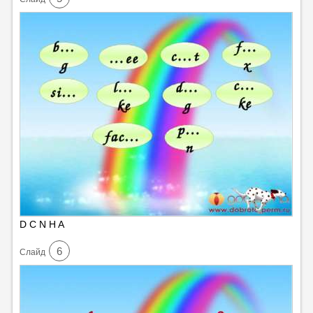
D C N H A
6
Cлайд