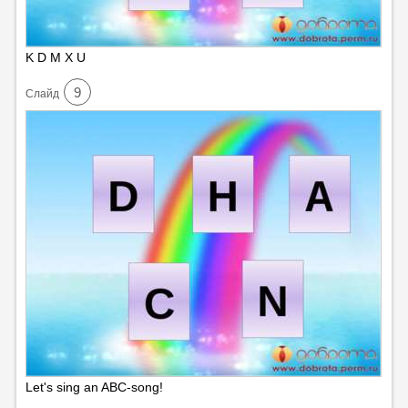
K D M X U
9
Cлайд
Let's sing an ABC-song!