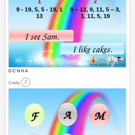
D C N H A
7
Cлайд