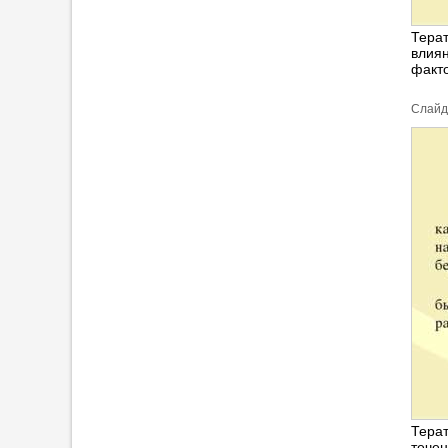
Терат
влия
факто
Cлайд
Тера
тече