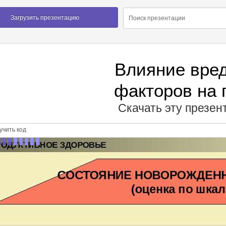
Загрузить презентацию
Влияние вре
факторов на 
Скачать эту презе
чить код