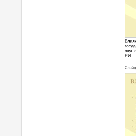
Влиян
госу
акуш
Р.И.
Cлайд