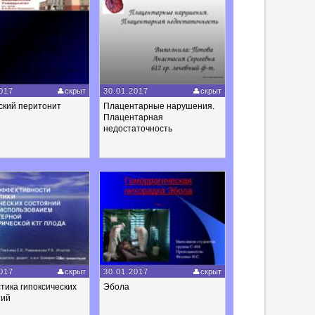
017
скрыт
30.01.2017
скрыт
ский перитонит
Плацентарные нарушения.
Плацентарная
недостаточность
017
скрыт
30.01.2017
скрыт
тика гипоксических
Эбола
ний