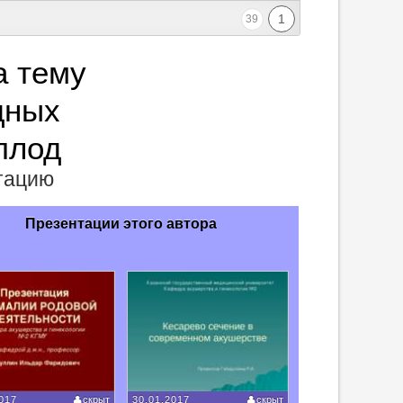
1
39
а тему
дных
плод
нтацию
Презентации этого автора
017
скрыт
30.01.2017
скрыт