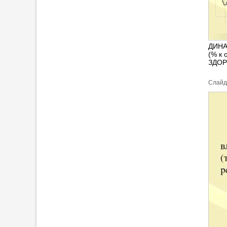
ДИНА
(% к
ЗДОР
Cлайд