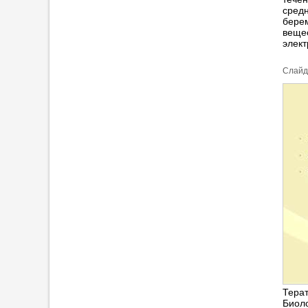
сред
берем
вещес
элект
Cлайд
Тера
Биол