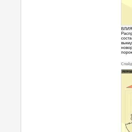
ВЛИЯ
Расп
соста
выкид
новор
порок
Cлайд