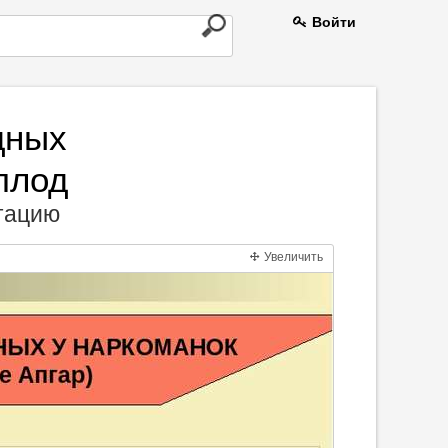
Войти
дных
плод
нтацию
Увеличить