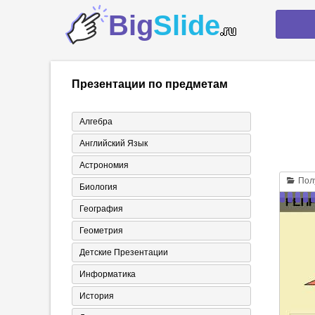
Big
Slide
.ru
Презентации по предметам
Алгебра
Английский Язык
Астрономия
Полу
Биология
География
Геометрия
Детские Презентации
Информатика
История