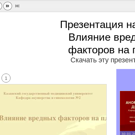
Презентация н
Влияние вре
факторов на 
Скачать эту презе
1
30.01.2