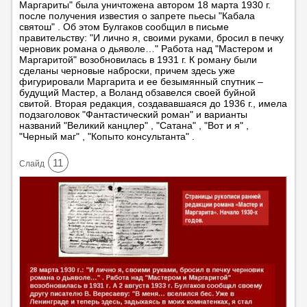
Маргариты" была уничтожена автором 18 марта 1930 г.
после получения известия о запрете пьесы "Кабала
святош" . Об этом Булгаков сообщил в письме
правительству: "И лично я, своими руками, бросил в печку
черновик романа о дьяволе…" Работа над "Мастером и
Маргаритой" возобновилась в 1931 г. К роману были
сделаны черновые наброски, причем здесь уже
фигурировали Маргарита и ее безымянный спутник –
будущий Мастер, а Воланд обзавелся своей буйной
свитой. Вторая редакция, создававшаяся до 1936 г., имела
подзаголовок "Фантастический роман" и варианты
названий "Великий канцлер" , "Сатана" , "Вот и я" ,
"Черный маг" , "Копыто консультанта" .
11
Cлайд