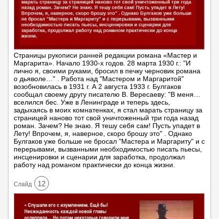
Страницы рукописи ранней редакции романа «Мастер и
Маргарита». Начало 1930-х годов. 28 марта 1930 г.: "И
лично я, своими руками, бросил в печку черновик романа
о дьяволе…" . Работа над "Мастером и Маргаритой"
возобновилась в 1931 г. А 2 августа 1933 г. Булгаков
сообщал своему другу писателю В. Вересаеву: "В меня…
вселился бес. Уже в Ленинграде и теперь здесь,
задыхаясь в моих комнатенках, я стал марать страницу за
страницей наново тот свой уничтоженный три года назад
роман. Зачем? Не знаю. Я тешу себя сам! Пусть упадет в
Лету! Впрочем, я, наверное, скоро брошу это" . Однако
Булгаков уже больше не бросал "Мастера и Маргариту" и с
перерывами, вызванными необходимостью писать пьесы,
инсценировки и сценарии для заработка, продолжал
работу над романом практически до конца жизни.
12
Cлайд