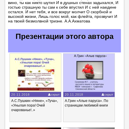
вино, ты как никто шутил И в душных стенах задыхался, И
гостью страшную ты сам к себе впустил И с ней наедине
остался. И нет тебя, и все вокруг молчит О скорбной и
высокой жизни, Лишь голос мой, как флейта, прозвучит И
на твоей безмолвной тризне. А.А.Ахматова
Презентации этого автора
20.11.2018
скрыт
20.11.2018
скрыт
А.С.Пушкин «Няне», «Туча»,
А.Грин «Алые паруса». По
«Унылая пора! Очей
страницам любимой книги
очарованье!..»