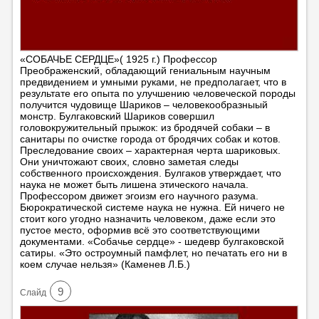
«СОБАЧЬЕ СЕРДЦЕ»( 1925 г.) Профессор
Преображенский, обладающий гениальным научным
предвидением и умными руками, не предполагает, что в
результате его опыта по улучшению человеческой породы
получится чудовище Шариков – человекообразныый
монстр. Булгаковский Шариков совершил
головокружительный прыжок: из бродячей собаки – в
санитары по очистке города от бродячих собак и котов.
Преследование своих – характерная черта шариковых.
Они уничтожают своих, словно заметая следы
собственного происхождения. Булгаков утверждает, что
наука не может быть лишена этического начала.
Профессором движет эгоизм его научного разума.
Бюрократической системе наука не нужна. Ей ничего не
стоит кого угодно назначить человеком, даже если это
пустое место, оформив всё это соответствующими
документами. «Собачье сердце» - шедевр булгаковской
сатиры. «Это остроумный памфлет, но печатать его ни в
коем случае нельзя» (Каменев Л.Б.)
9
Cлайд