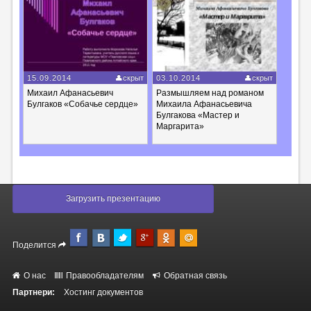
15.09.2014
скрыт
03.10.2014
скрыт
Михаил Афанасьевич
Размышляем над романом
Булгаков «Собачье сердце»
Михаила Афанасьевича
Булгакова «Мастер и
Маргарита»
Загрузить презентацию
Поделится
О нас
Правообладателям
Обратная связь
Партнери:
Хостинг документов