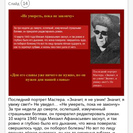
14
Cлайд
Последний портрет Мастера. «Значит, я не узник! Значит, я
увижу свет!» Не увидел… «Не умереть, пока не закончу»
За три недели до смерти, ослепший, измученный
страшными болями, он прекратил редактировать роман.
10 марта 1940 года Михаил Афанасьевич заснул, и так
ровно и глубоко было его дыхание, что жена поверила:
свершилось чудо, он поборол болезнь! Но вот по лицу
прошла лёгкая судорога, он как-то скрипнул зубами, и