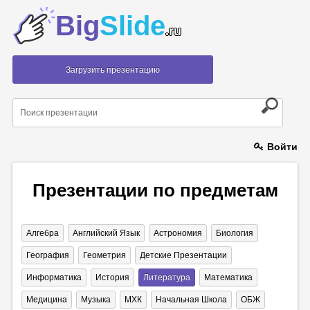
Big
Slide
.ru
Загрузить презентацию
Войти
Презентации по предметам
Алгебра
Английский Язык
Астрономия
Биология
География
Геометрия
Детские Презентации
Информатика
История
Литература
Математика
Медицина
Музыка
МХК
Начальная Школа
ОБЖ