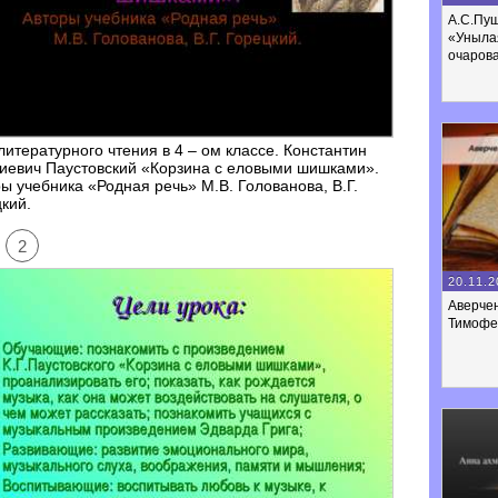
А.С.Пуш
«Уныла
очарова
литературного чтения в 4 – ом классе. Константин
иевич Паустовский «Корзина с еловыми шишками».
ы учебника «Родная речь» М.В. Голованова, В.Г.
кий.
2
20.11.2
Аверче
Тимофе