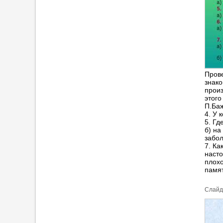
Пров
знако
произ
этого
П.Баж
4. У 
5. Гд
б) на
забол
7. Ка
насто
плохо
памя
Cлайд