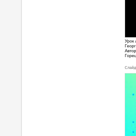
Урок 
Георг
Автор
Горец
Cлайд