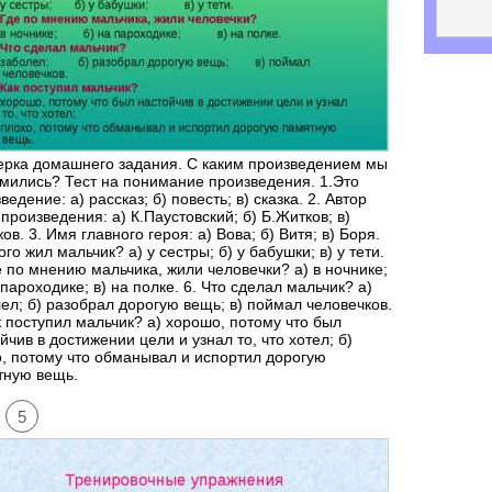
ерка домашнего задания. С каким произведением мы
мились? Тест на понимание произведения. 1.Это
ведение: а) рассказ; б) повесть; в) сказка. 2. Автор
 произведения: а) К.Паустовский; б) Б.Житков; в)
ов. 3. Имя главного героя: а) Вова; б) Витя; в) Боря.
кого жил мальчик? а) у сестры; б) у бабушки; в) у тети.
е по мнению мальчика, жили человечки? а) в ночнике;
 пароходике; в) на полке. 6. Что сделал мальчик? а)
ел; б) разобрал дорогую вещь; в) поймал человечков.
к поступил мальчик? а) хорошо, потому что был
йчив в достижении цели и узнал то, что хотел; б)
, потому что обманывал и испортил дорогую
тную вещь.
5