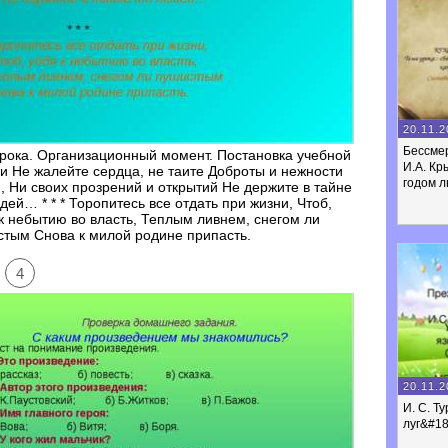
20.11.2
Бессме
рока. Организационный момент. Постановка учебной
И.А. Кр
и Не жалейте сердца, не таите Доброты и нежности
годом л
, Ни своих прозрений и открытий Не держите в тайне
дей… * * * Торопитесь все отдать при жизни, Чтоб,
к небытию во власть, Теплым ливнем, снегом ли
тым Снова к милой родине припасть.
4
20.11.2
И. С. Т
луг&#18