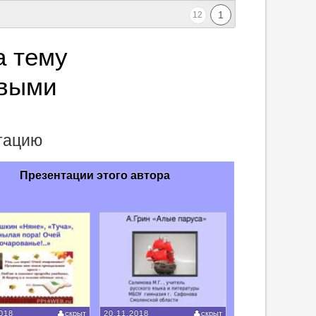
1
12
а тему
овыми
и
нтацию
Презентации этого автора
018
скрыт
20.11.2018
скрыт