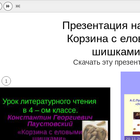
Презентация н
Корзина с ел
шишкам
Скачать эту презе
1
20.11.2