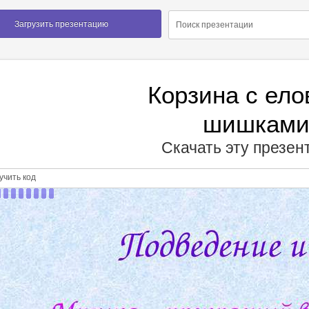
Загрузить презентацию
Корзина с ел
шишкам
Скачать эту презе
чить код