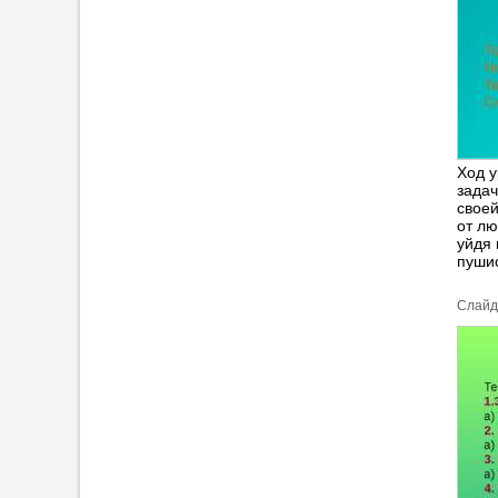
Ход у
задач
своей
от лю
уйдя 
пушис
Cлайд