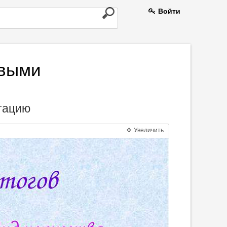
Войти
овыми
и
нтацию
Увеличить