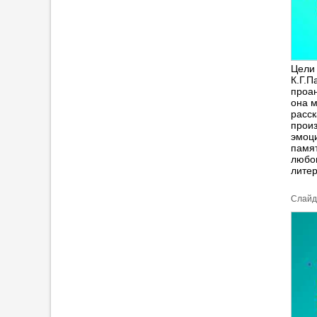
Цели 
К.Г.П
проан
она м
расск
произ
эмоци
памя
любов
лите
Cлайд