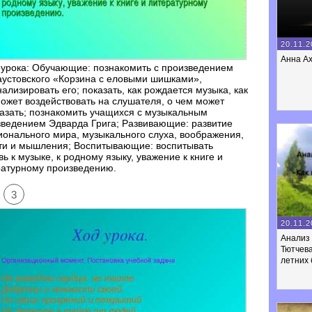
20.11.2
Анна А
урока: Обучающие: познакомить с произведением
аустовского «Корзина с еловыми шишками»,
ализировать его; показать, как рождается музыка, как
ожет воздействовать на слушателя, о чем может
азать; познакомить учащихся с музыкальным
ведением Эдварда Грига; Развивающие: развитие
онального мира, музыкального слуха, воображения,
ти и мышления; Воспитывающие: воспитывать
ь к музыке, к родному языку, уважение к книге и
ратурному произведению.
3
20.11.2
Анализ 
Тютчева
летних 