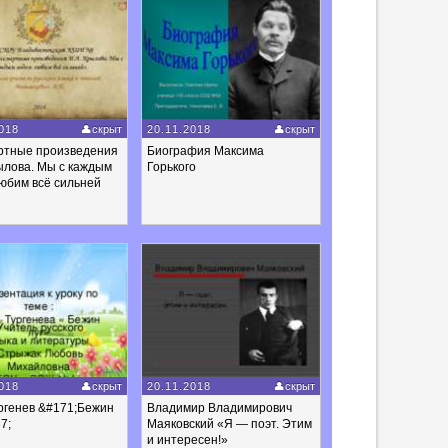
018
скрыт
20.11.2018
скрыт
ртные произведения
Биография Максима
ылова. Мы с каждым
Горького
юбим всё сильней
018
скрыт
20.11.2018
скрыт
ургенев &#171;Бежин
Владимир Владимирович
7;
Маяковский «Я — поэт. Этим
и интересен!»