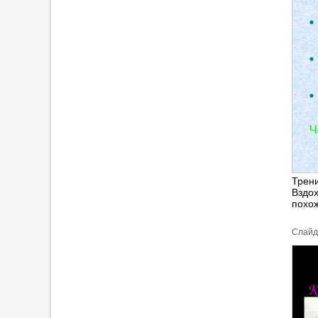
Трени
Вздох
похож
Cлайд