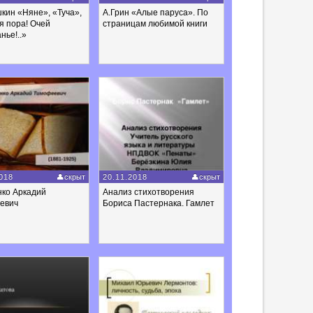
кин «Няне», «Туча»,
А.Грин «Алые паруса». По
я пора! Очей
страницам любимой книги
нье!..»
018
скрыт
20.11.2018
скрыт
нко Аркадий
Анализ стихотворения
евич
Бориса Пастернака. Гамлет