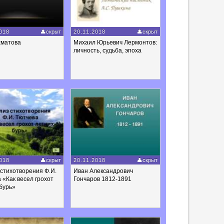
018
скрыт
20.11.2018
скрыт
хматова
Михаил Юрьевич Лермонтов:
личность, судьба, эпоха
018
скрыт
20.11.2018
скрыт
стихотворения Ф.И.
Иван Александрович
 «Как весел грохот
Гончаров 1812-1891
бурь»