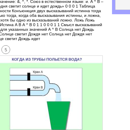
ачение: &, ^, *. Союз в естественном языке: и. А ^ B –
дня светит солнце и идет дождь» 0 0 0 1 Таблица
ности Конъюнкция двух высказываний истинна тогда
ько тогда, когда оба высказывания истинны, и ложна,
 хотя бы одно из высказываний ложно. Ложь Ложь
Истина А В А ^ B 0 1 1 0 0 0 1 1 Смысл высказываний
 для указанных значений А ^ B Солнца нет Дождь
Солнце светит Дождя нет Солнца нет Дождя нет
е светит Дождь идет
5