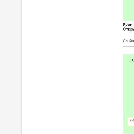
Кран
Откры
Cлайд