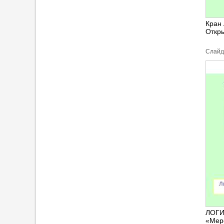
Кран
Откры
Cлайд
ЛОГИ
«Мерс