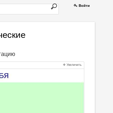
Войти
ческие
и
нтацию
Увеличить