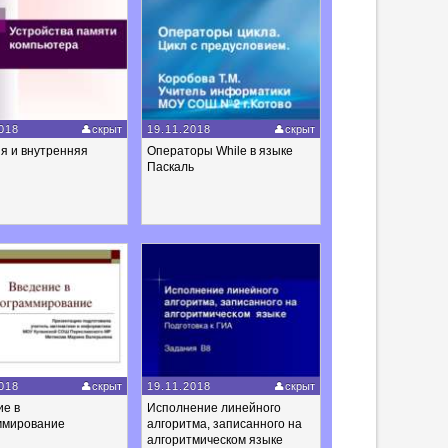
018
скрыт
19.11.2018
скрыт
я и внутренняя
Операторы While в языке
Паскаль
018
скрыт
19.11.2018
скрыт
ие в
Исполнение линейного
ммирование
алгоритма, записанного на
алгоритмическом языке