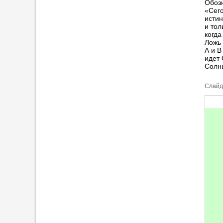
Обозн
«Сего
истин
и тол
когда
Ложь 
А и В
идет 
Солнц
Cлайд