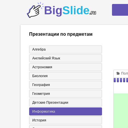
Big
Slide
.ru
Презентации по предметам
Алгебра
Английский Язык
Астрономия
Полу
Биология
География
Геометрия
Детские Презентации
Информатика
История