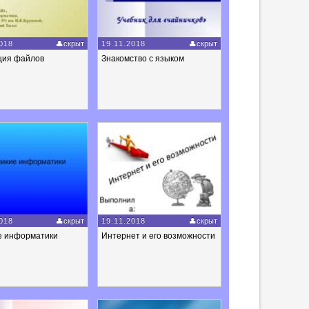
018
скрыт
19.11.2018
скрыт
ция файлов
Знакомство с языком
018
скрыт
19.11.2018
скрыт
е информатики
Интернет и его возможности