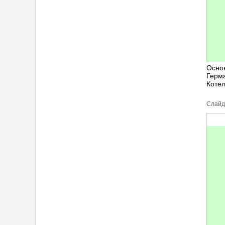
Осно
Герм
Котел
Cлайд