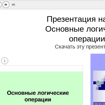
Презентация н
Основные логи
операци
Скачать эту презе
1
19.11.2