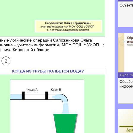
Объект
вные логические операции Сапожникова Ольга
ановна – учитель информатики МОУ СОШ с УИОП г.
ьнича Кировской области
2
19.11.2
Обработ
информ