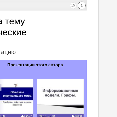
1
15
а тему
ческие
и
нтацию
Презентации этого автора
018
скрыт
19.11.2018
скрыт