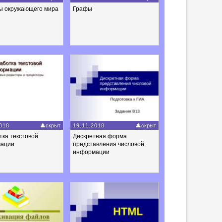
ы окружающего мира
Графы
018
скрыт
19.11.2018
скрыт
ка текстовой
Дискретная форма
ации
представления числовой
информации