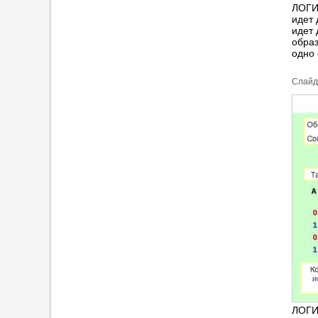
ЛОГИ
идет 
идет 
образ
одно
Cлайд
ЛОГИ