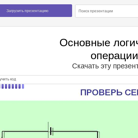
Загрузить презентацию
Основные логи
операци
Скачать эту презе
чить код