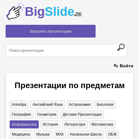
Big
Slide
.ru
Загрузить презентацию
Войти
Презентации по предметам
Алгебра
Английский Язык
Астрономия
Биология
География
Геометрия
Детские Презентации
Информатика
История
Литература
Математика
Медицина
Музыка
МХК
Начальная Школа
ОБЖ