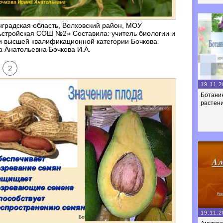
градская область, Волховский район, МОУ
ьстройская СОШ №2» Составила: учитель биологии и
и высшей квалификационной категории Бочкова
 Анатольевна Бочкова И.А.
2
19.11.2
Ботаник
растен
19.11.2