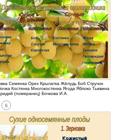
овка Семянка Орех Крылатка Жёлудь Боб Стручок
очка Костянка Многокостянка Ягода Яблоко Тыквина
ридий (померанец) Бочкова И.А.
6