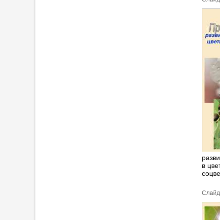
разви
в цве
соцве
Cлайд