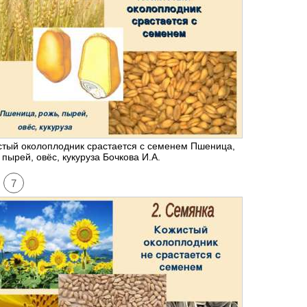
тый околоплодник срастается с семенем Пшеница,
 пырей, овёс, кукуруза Бочкова И.А.
7