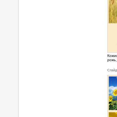
Кожис
рожь,
Cлайд