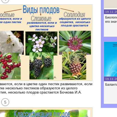
19.11.2
Биологи
его зна
19.11.2
ваются, если в цветке один пестик развиваются, если
Балант
тке несколько пестиков образуются из целого
тия, несколько плодов срастается Бочкова И.А.
5