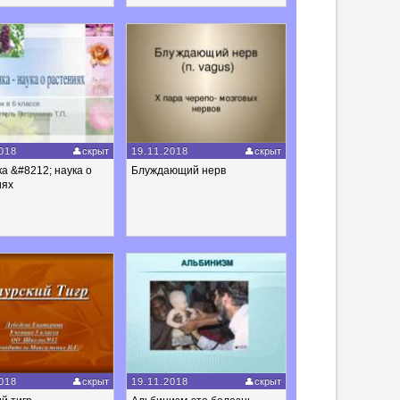
018
скрыт
19.11.2018
скрыт
а &#8212; наука о
Блуждающий нерв
иях
018
скрыт
19.11.2018
скрыт