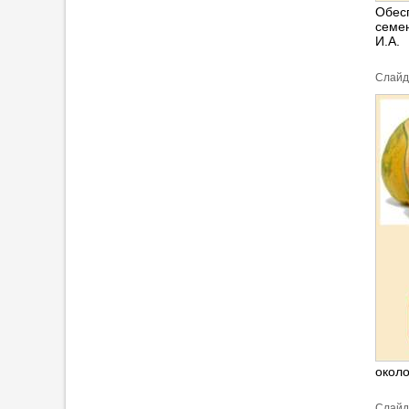
Обес
семе
И.А.
Cлайд
около
Cлайд