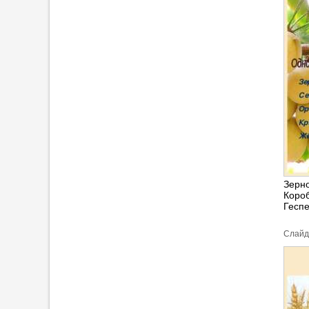
Зерн
Короб
Геспе
Cлайд