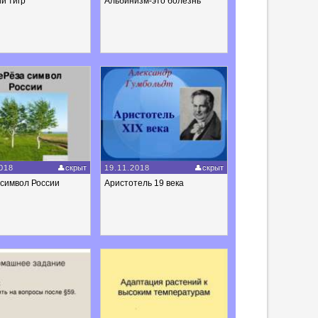
й тигр
Альбинизм-это болезнь
018
скрыт
19.11.2018
скрыт
 символ России
Аристотель 19 века