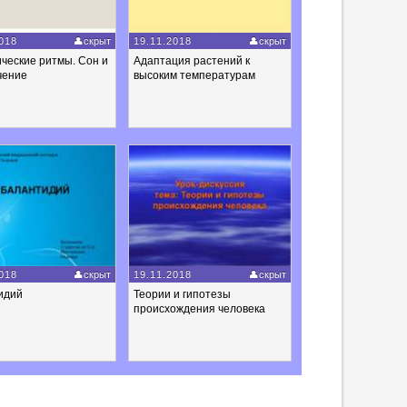
018
скрыт
19.11.2018
скрыт
ческие ритмы. Сон и
Адаптация растений к
чение
высоким температурам
018
скрыт
19.11.2018
скрыт
идий
Теории и гипотезы
происхождения человека