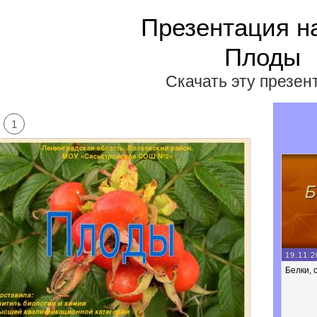
Презентация н
Плоды
Скачать эту презе
1
19.11.2
Белки, 