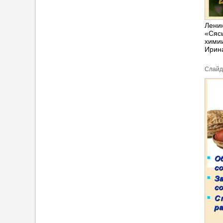
Ленин
«Сяс
хими
Ирина
Cлайд