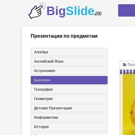
Big
Slide
.ru
Презентации по предметам
Алгебра
Английский Язык
Полу
Астрономия
Биология
География
Геометрия
Детские Презентации
Информатика
История