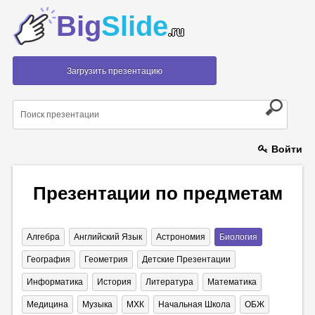
Big
Slide
.ru
Загрузить презентацию
Войти
Презентации по предметам
Алгебра
Английский Язык
Астрономия
Биология
География
Геометрия
Детские Презентации
Информатика
История
Литература
Математика
Медицина
Музыка
МХК
Начальная Школа
ОБЖ