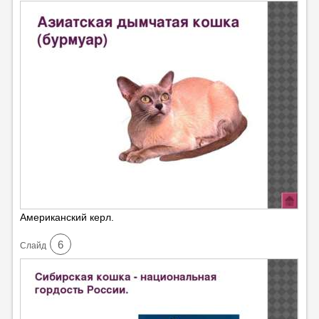
Американский керл.
6
Cлайд