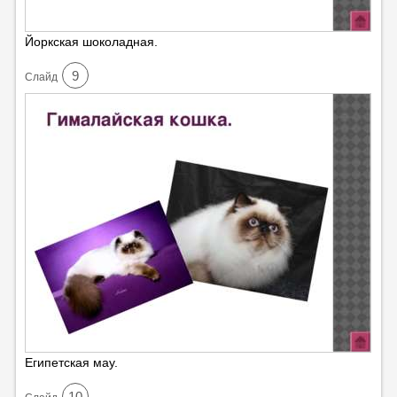
Йоркская шоколадная.
9
Cлайд
Египетская мау.
10