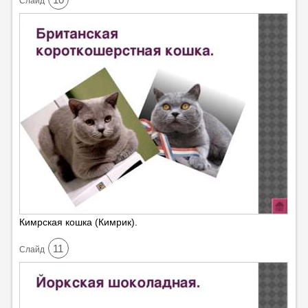
Cлайд
Кимрская кошка (Кимрик).
11
Cлайд