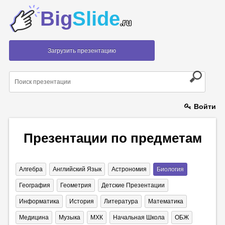
Big
Slide
.ru
Загрузить презентацию
Войти
Презентации по предметам
Алгебра
Английский Язык
Астрономия
Биология
География
Геометрия
Детские Презентации
Информатика
История
Литература
Математика
Медицина
Музыка
МХК
Начальная Школа
ОБЖ