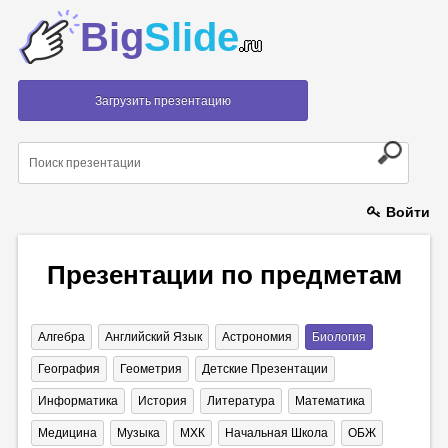
Big
Slide
.ru
Загрузить презентацию
Войти
Презентации по предметам
Алгебра
Английский Язык
Астрономия
Биология
География
Геометрия
Детские Презентации
Информатика
История
Литература
Математика
Медицина
Музыка
МХК
Начальная Школа
ОБЖ