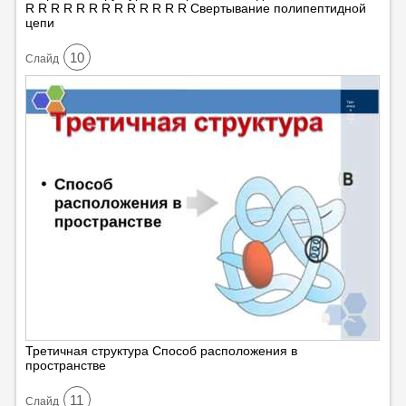
R R R R R R R R R R R R R Свертывание полипептидной
цепи
10
Cлайд
Третичная структура Способ расположения в
пространстве
11
Cлайд