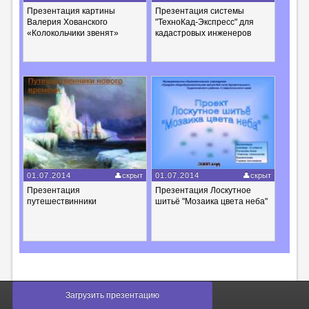
Презентация картины
Презентация системы
Валерия Хованского
"ТехноКад-Экспресс" для
«Колокольчики звенят»
кадастровых инженеров
01.07.2014
скрыт
01.07.2014
скрыт
Презентация
Презентация Лоскутное
путешествинники
шитьё "Мозаика цвета неба"
Загрузить презентацию