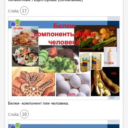
17
Cлайд
Белки- компонент пии человека.
18
Cлайд