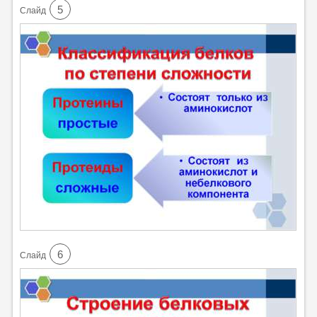
5
Cлайд
6
Cлайд