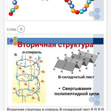
9
Cлайд
Вторичная структура α-спираль Β-складчатый лист R R R R