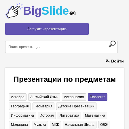
Big
Slide
.ru
Загрузить презентацию
Войти
Презентации по предметам
Алгебра
Английский Язык
Астрономия
Биология
География
Геометрия
Детские Презентации
Информатика
История
Литература
Математика
Медицина
Музыка
МХК
Начальная Школа
ОБЖ