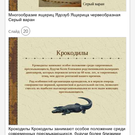
Многообразие ящериц Ядозуб Ящерица червеобразная
Серый варан
20
Cлайд
Крокодилы Крокодилы занимают особое положение среди
современных пресмыкающихся, будучи более близкими