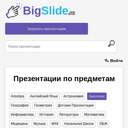
Big
Slide
.ru
Загрузить презентацию
Войти
Презентации по предметам
Алгебра
Английский Язык
Астрономия
Биология
География
Геометрия
Детские Презентации
Информатика
История
Литература
Математика
Медицина
Музыка
МХК
Начальная Школа
ОБЖ