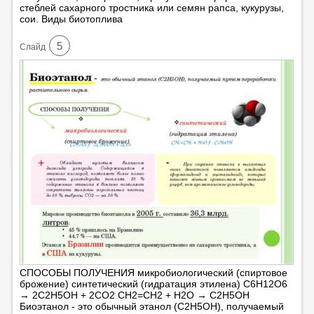
стеблей сахарного тростника или семян рапса, кукурузы,
сои. Виды биотоплива
5
Cлайд
СПОСОБЫ ПОЛУЧЕНИЯ микробиологический (спиртовое
брожение) синтетический (гидратация этилена) C6H12O6
→ 2C2H5OH + 2CO2 CH2=CH2 + H2O → C2H5OH
Биоэтанол - это обычный этанол (C2H5OH), получаемый