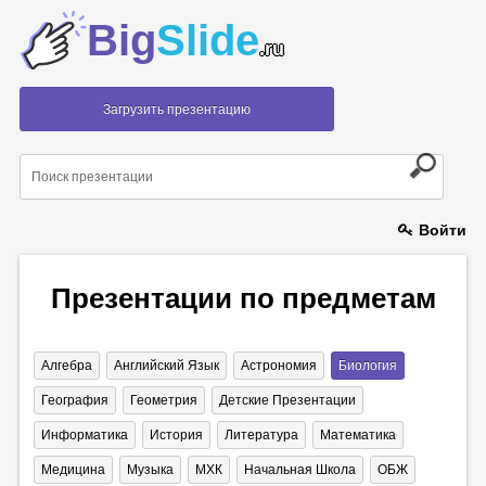
Big
Slide
.ru
Загрузить презентацию
Войти
Презентации по предметам
Алгебра
Английский Язык
Астрономия
Биология
География
Геометрия
Детские Презентации
Информатика
История
Литература
Математика
Медицина
Музыка
МХК
Начальная Школа
ОБЖ