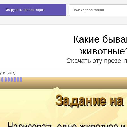
Загрузить презентацию
Какие быва
животные
Скачать эту презе
чить код