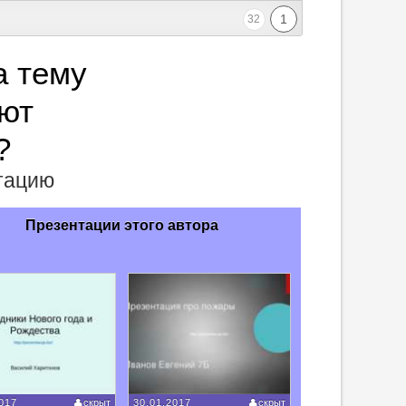
1
32
а тему
ют
?
нтацию
Презентации этого автора
017
скрыт
30.01.2017
скрыт