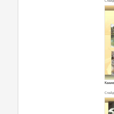
Cлайд
Каки
Cлайд