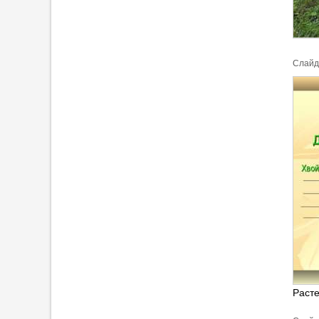
Cлайд
Раст