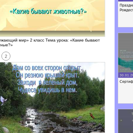
Праздни
Рождес
ужающий мир» 2 класс Тема урока: «Какие бывают
тные?»
2
30.01.2
Сертиф