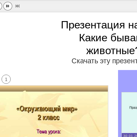
Презентация н
Какие быва
животные
Скачать эту презе
1
30.01.2