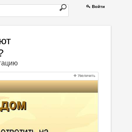
Войти
ют
?
нтацию
Увеличить