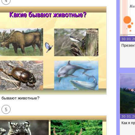
4
30.01.2
Презен
е бывают животные?
5
30.01.2
Как я п