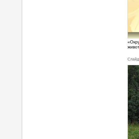
«Окр
живо
Cлайд