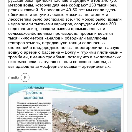
русская река приносит Каспию в среднем в год 240 куб.
метров воды, которую для неё собирают 150 тысяч рек,
речек и ключей. В последние 40-50 лет мы свели здесь
обширные и могучие лесные массивы, по степям и
лесостепям было распахано всё, что можно было, взрыли
недра земли тысячами карьеров, соорудили более 300
водохранилищ, создали тысячи промышленных и
сельскохозяйственных производств, прорыли десятки
тысяч километров каналов и обводнили миллионы
гектаров земель, передвинули толщи соленосных
скоплений в плодородные почвы, перегородили главную
водную артерию бассейна – Волгу – глухими плотинами –
тромбами, именно тромбами, потому что в экологических
системах реки выступают в роли венозных систем, а
выпадающие атмосферные осадки – артериальных.
6
Cлайд