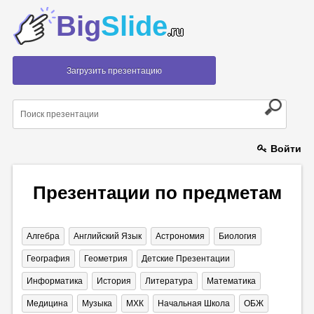
Big
Slide
.ru
Загрузить презентацию
Войти
Презентации по предметам
Алгебра
Английский Язык
Астрономия
Биология
География
Геометрия
Детские Презентации
Информатика
История
Литература
Математика
Медицина
Музыка
МХК
Начальная Школа
ОБЖ