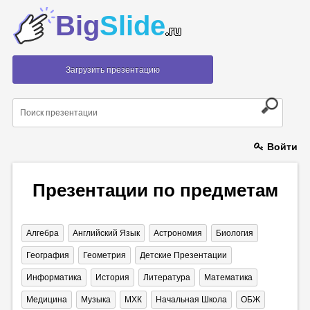
Big
Slide
.ru
Загрузить презентацию
Войти
Презентации по предметам
Алгебра
Английский Язык
Астрономия
Биология
География
Геометрия
Детские Презентации
Информатика
История
Литература
Математика
Медицина
Музыка
МХК
Начальная Школа
ОБЖ