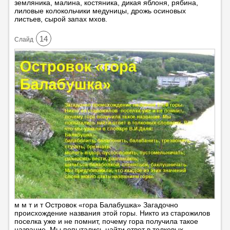
земляника, малина, костяника, дикая яблоня, рябина,
лиловые колокольчики медуницы, дрожь осиновых
листьев, сырой запах мхов.
14
Cлайд
м м т и т Островок «гора Балабушка» Загадочно
происхождение названия этой горы. Никто из старожилов
поселка уже и не помнит, почему гора получила такое
название. Мы попытались найти ответ в толковых