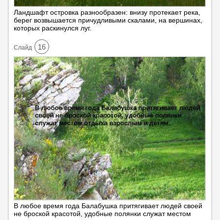
Ландшафт островка разнообразен: внизу протекает река,
берег возвышается причудливыми скалами, на вершинах,
которых раскинулся луг.
16
Cлайд
В любое время года Балабушка притягивает людей своей
не броской красотой, удобные полянки служат местом