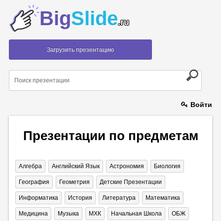
Big
Slide
.ru
Загрузить презентацию
Войти
Презентации по предметам
Алгебра
Английский Язык
Астрономия
Биология
География
Геометрия
Детские Презентации
Информатика
История
Литература
Математика
Медицина
Музыка
МХК
Начальная Школа
ОБЖ