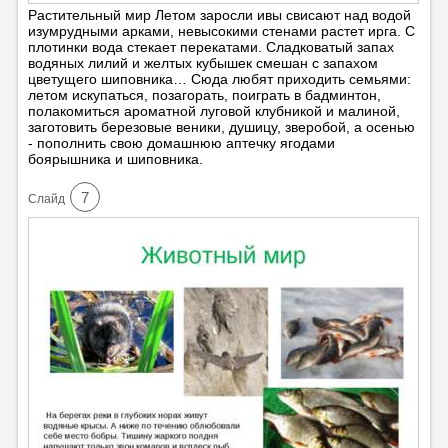
Растительный мир Летом заросли ивы свисают над водой
изумрудными арками, невысокими стенами растет ирга. С
плотинки вода стекает перекатами. Сладковатый запах
водяных лилий и желтых кубышек смешан с запахом
цветущего шиповника… Сюда любят приходить семьями:
летом искупаться, позагорать, поиграть в бадминтон,
полакомиться ароматной луговой клубникой и малиной,
заготовить березовые веники, душицу, зверобой, а осенью
- пополнить свою домашнюю аптечку ягодами
боярышника и шиповника.
7
Cлайд