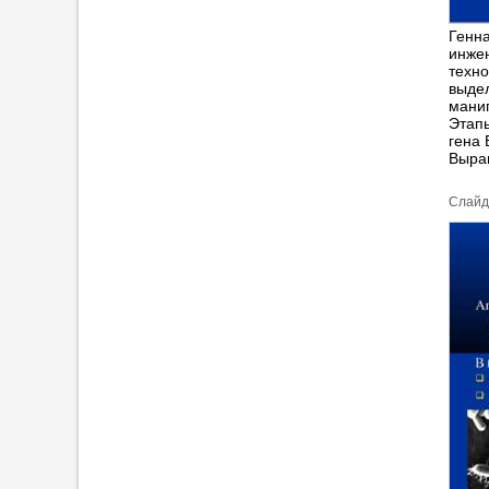
Генна
инжен
техно
выдел
манип
Этап
гена 
Выра
Cлайд