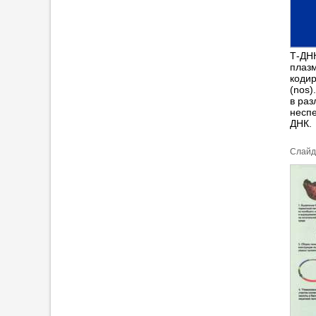
Т-ДНК
плазм
кодир
(nos)
в раз
неспе
ДНК.
Cлайд