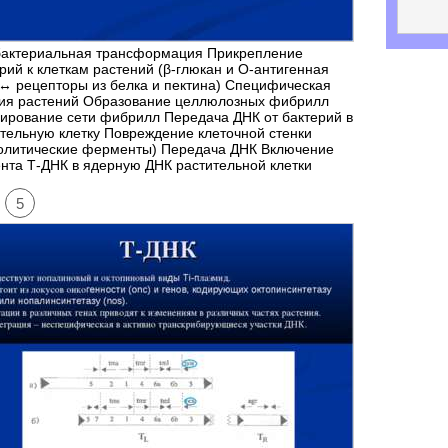
бактериальная трансформация Прикрепление
рий к клеткам растений (β-глюкан и О-антигенная
↔ рецепторы из белка и пектина) Специфическая
зия растений Образование целлюлозных фибрилл
ирование сети фибрилл Передача ДНК от бактерий в
тельную клетку Повреждение клеточной стенки
толитические ферменты) Передача ДНК Включение
нта Т-ДНК в ядерную ДНК растительной клетки
5