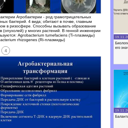
актерии Агробактерии - род грамотрицательных
ных бактерий. 4 вида; обитают в почве, главным
зом в ризосфере. Способны вызывать образование
в (опухолей) у многих растений. В генной инженерии
ьзуются: Agrobacterium tumefaciens (Ti-плазмиды)
19.11.2
acterium rhizogenes (Ri-плазмиды)
Биологи
его зна
4
19.11.2
Балант