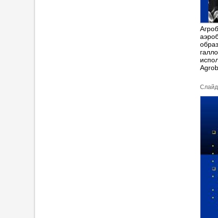
Агроб
аэроб
обра
галло
испол
Agrob
Cлайд