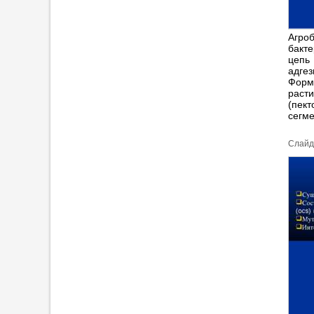
Агро
бакте
цепь 
адге
Форм
расти
(пек
сегме
Cлайд