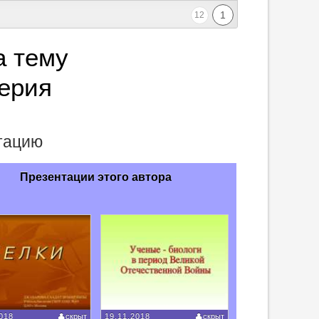
1
12
а тему
ерия
нтацию
Презентации этого автора
018
скрыт
19.11.2018
скрыт