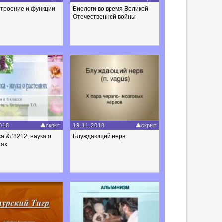
строение и функции
Биологи во время Великой
Отечественной войны
018
скрыт
19.11.2018
скрыт
а &#8212; наука о
Блуждающий нерв
иях