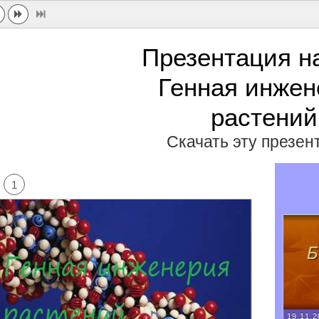
Презентация н
Генная инжен
растений
Скачать эту презе
1
19.11.2