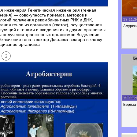
я инженерия Генетическая инжене рия (генная
ерия) — совокупность приёмов, методов и
19.11.2
логий получения рекомбинантных РНК и ДНК,
ения генов из организма (клеток), осуществления
Амурски
уляций с генами и введения их в другие организмы.
ы получения трансгенных организмов Выделение
Включение гена в вектор Доставка вектора в клетку
щивание организма
3
19.11.2
Берёза