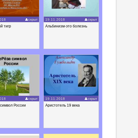
018
скрыт
19.11.2018
скрыт
й тигр
Альбинизм-это болезнь
018
скрыт
19.11.2018
скрыт
 символ России
Аристотель 19 века