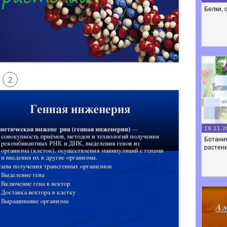
Белки, 
2
19.11.2
Ботаник
растен