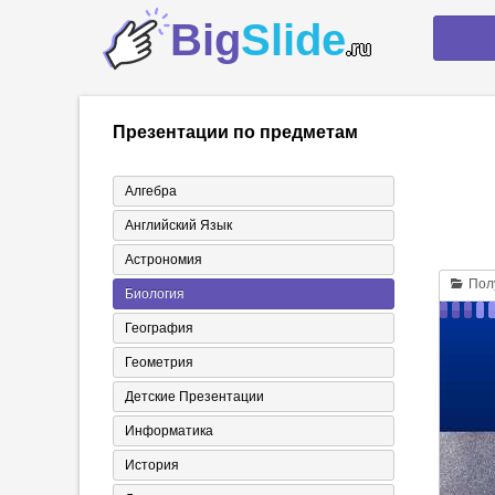
Big
Slide
.ru
Презентации по предметам
Алгебра
Английский Язык
Астрономия
Полу
Биология
География
Геометрия
Детские Презентации
Информатика
История