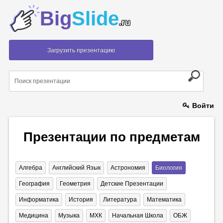
Big
Slide
.ru
Загрузить презентацию
Войти
Презентации по предметам
Алгебра
Английский Язык
Астрономия
Биология
География
Геометрия
Детские Презентации
Информатика
История
Литература
Математика
Медицина
Музыка
МХК
Начальная Школа
ОБЖ