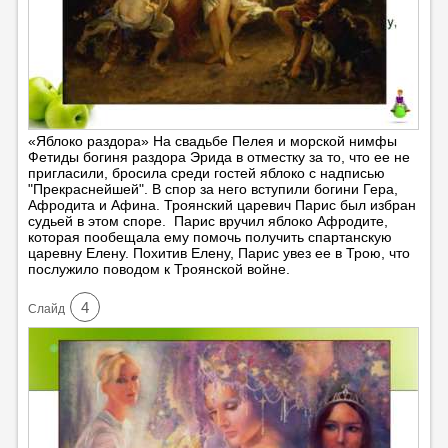
«Яблоко раздора» На свадьбе Пелея и морской нимфы
Фетиды богиня раздора Эрида в отместку за то, что ее не
пригласили, бросила среди гостей яблоко с надписью
"Прекраснейшей". В спор за него вступили богини Гера,
Афродита и Афина. Троянский царевич Парис был избран
судьей в этом споре. Парис вручил яблоко Афродите,
которая пообещала ему помочь получить спартанскую
царевну Елену. Похитив Елену, Парис увез ее в Трою, что
послужило поводом к Троянской войне.
4
Cлайд