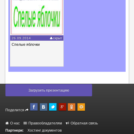
26.09.2014
скрыт
Cпелые яблочки
Загрузить презентацию
Поделится
О нас
Правообладателям
Обратная связь
Партнери:
Хостинг документов