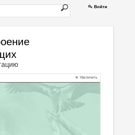
Войти
роение
щих
нтацию
Увеличить