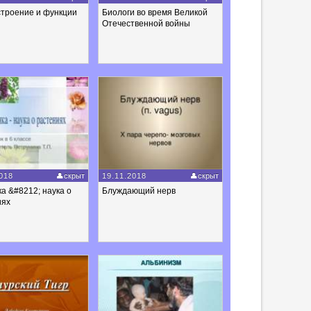
строение и функции
Биологи во время Великой
Отечественной войны
018
скрыт
19.11.2018
скрыт
а &#8212; наука о
Блуждающий нерв
иях