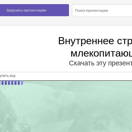
Загрузить презентацию
Внутреннее ст
млекопитаю
Скачать эту презе
чить код