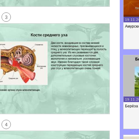
3
19.11.2
Амурски
19.11.2
Берёза
4