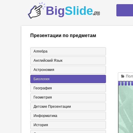
Big
Slide
.ru
Презентации по предметам
Алгебра
Английский Язык
Астрономия
Полу
Биология
География
Геометрия
Детские Презентации
Информатика
История