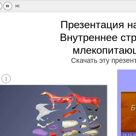
Презентация н
Внутреннее ст
млекопитаю
Скачать эту презе
1
19.11.2