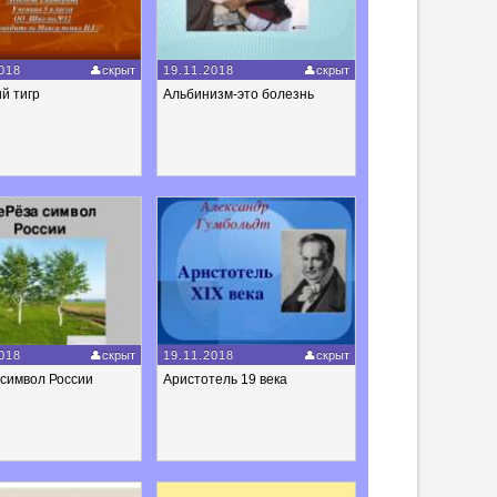
018
скрыт
19.11.2018
скрыт
й тигр
Альбинизм-это болезнь
018
скрыт
19.11.2018
скрыт
 символ России
Аристотель 19 века