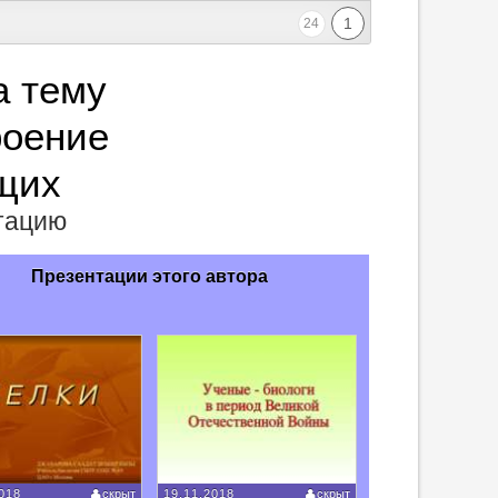
1
24
а тему
роение
щих
нтацию
Презентации этого автора
018
скрыт
19.11.2018
скрыт