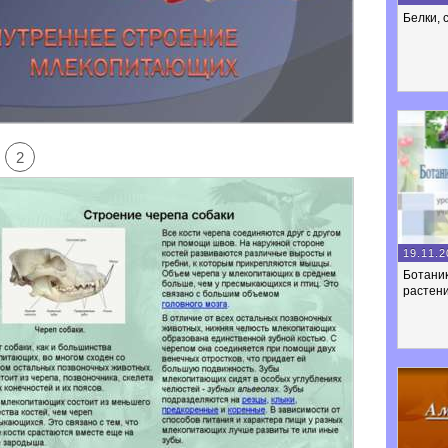
Белки, 
2
19.11.2
Ботаник
растен