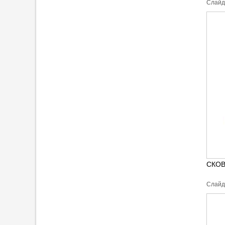
Cлайд
СКО
Cлайд