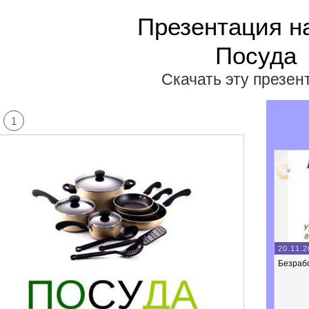
Презентация н
Посуда
Скачать эту презе
1
20.11.2
Безраб