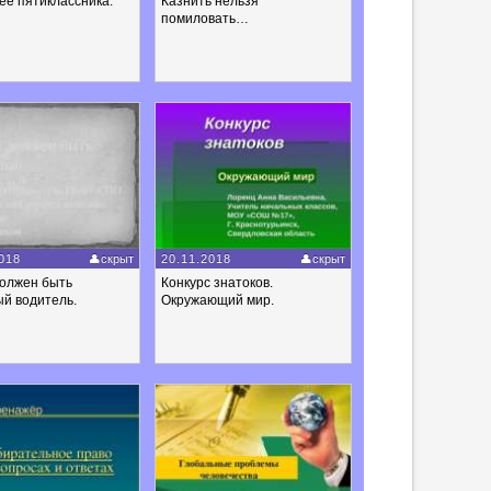
ее пятиклассника.
Казнить нельзя
помиловать…
018
скрыт
20.11.2018
скрыт
должен быть
Конкурс знатоков.
й водитель.
Окружающий мир.