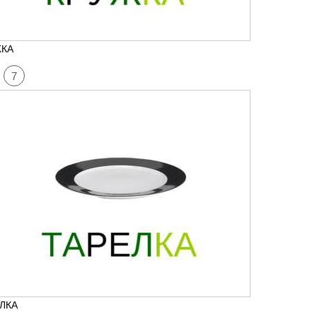
ЖКА
7
ЛКА