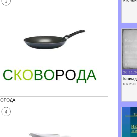
Кто умн
3
20.11.2
Каким 
отличны
ВОРОДА
4