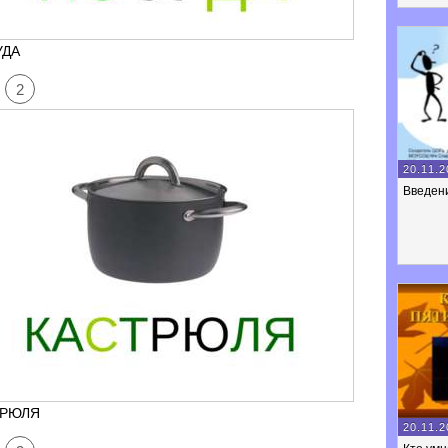
УДА
2
20.11.2
Введен
ТРЮЛЯ
20.11.2