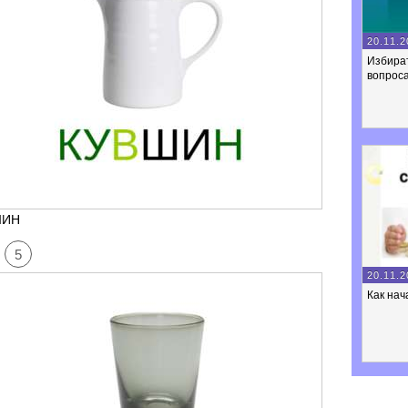
20.11.2
Избира
вопроса
ШИН
5
20.11.2
Как нач