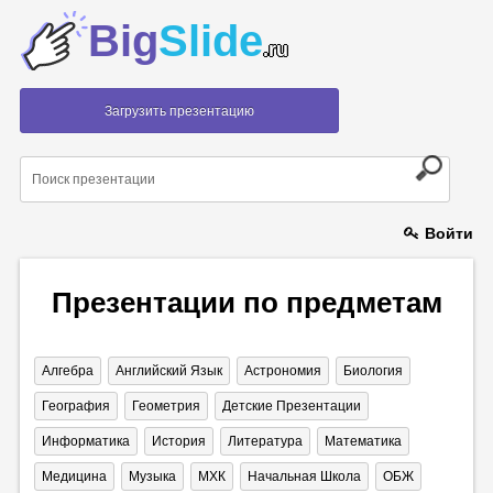
Big
Slide
.ru
Загрузить презентацию
Войти
Презентации по предметам
Алгебра
Английский Язык
Астрономия
Биология
География
Геометрия
Детские Презентации
Информатика
История
Литература
Математика
Медицина
Музыка
МХК
Начальная Школа
ОБЖ