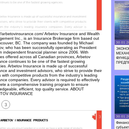
://arbetovinsurance.com/ Arbetov Insurance and Wealth
ement Inc., is an Insurance Brokerage firm based out
30.01.2
ncouver, BC. The company was founded by Michael
ov, who has been successfully operating as President
ЭКОНО
n independent financial planner since 2006. With
МЕХАН
ces offered across all Canadian provinces, Arbetov
ФУНКЦ
ance continues to be one of the fastest growing
ПРЕДП
ies. Arbetov Insurance is made up of successful
ance and investment advisors, who strive to provide their
s with competitive products from the industry’s leading
ance companies. Every advisor is required to effectively
ete a comprehensive training program to ensure
edgeable, efficient, top quality service. ABOUT
TOV INSURANCE
3
30.01.2
Финанс
субъек