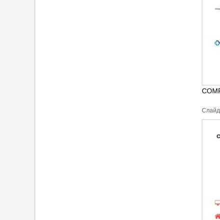
COMP
Cлайд