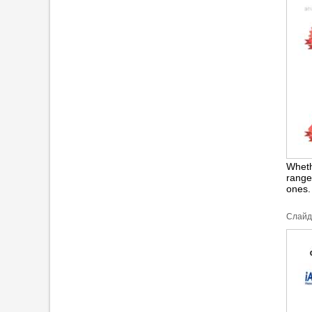
Wheth
range
ones
Cлайд