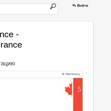
Войти
nce -
urance
нтацию
Увеличить