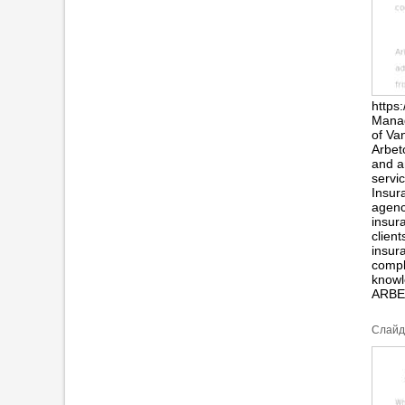
https
Manag
of Va
Arbet
and a
servi
Insur
agenc
insur
client
insur
compl
knowl
ARBE
Cлайд