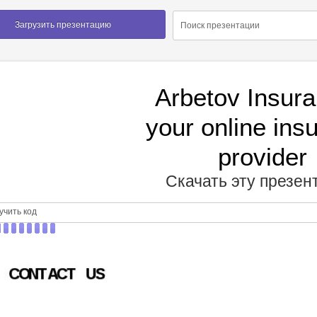
Загрузить презентацию
Arbetov Insura
your online ins
provider
Скачать эту презе
чить код