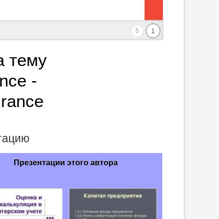
1
5
а тему
nce -
urance
нтацию
Презентации этого автора