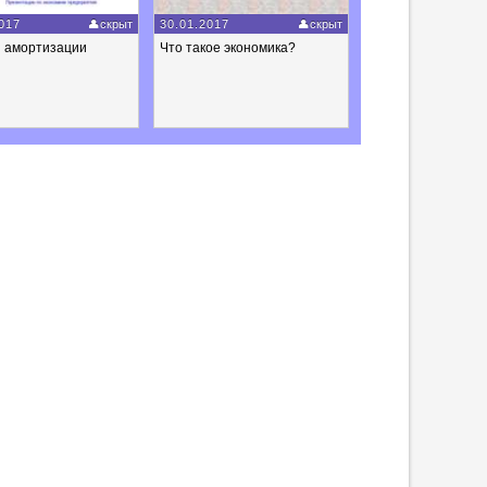
017
скрыт
30.01.2017
скрыт
 амортизации
Что такое экономика?