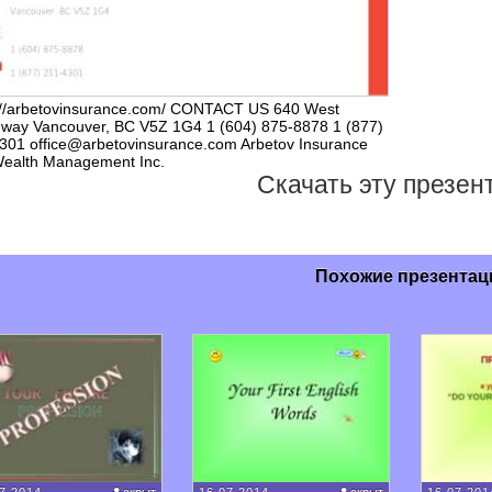
://arbetovinsurance.com/ CONTACT US 640 West
way Vancouver, BC V5Z 1G4 1 (604) 875-8878 1 (877)
301 office@arbetovinsurance.com Arbetov Insurance
ealth Management Inc.
Скачать эту презе
Похожие презентац
7.2014
скрыт
16.07.2014
скрыт
16.07.201