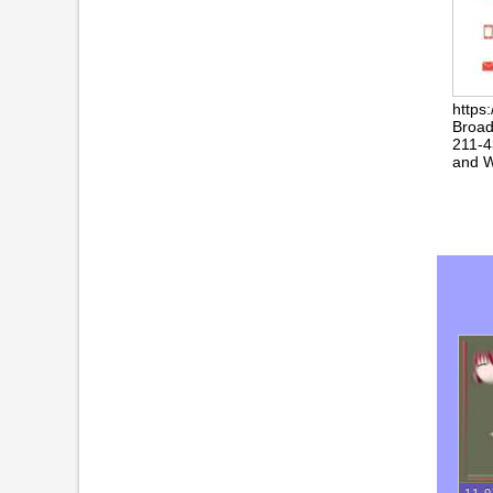
https
Broad
211-4
and W
11.0