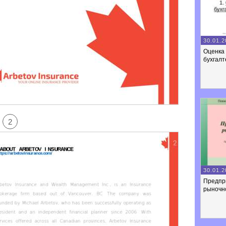
30.01.2
Оценка 
бухгалт
2
30.01.2
Предпр
рыночн