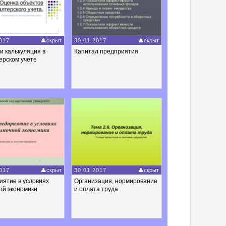
017
скрыт
30.01.2017
скрыт
и калькуляция в
Капитал предприятия
ерском учете
017
скрыт
30.01.2017
скрыт
иятие в условиях
Организация, нормирование
ой экономики
и оплата труда