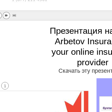
Презентация н
Arbetov Insura
your online ins
provider
Скачать эту презе
1