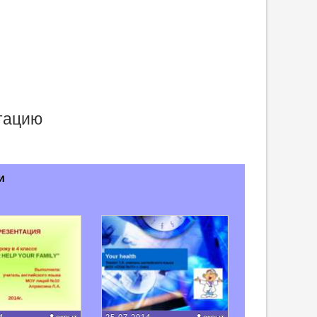
нтацию
и
4
скрыт
25.07.2014
скрыт