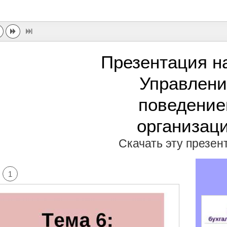
Презентация н
Управлен
поведени
организац
Скачать эту презе
1