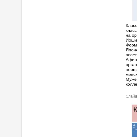
Класс
класс
на ор
Иоши
Форм
Японс
власт
Афины
орган
неоп
женск
Мужес
колле
Cлайд