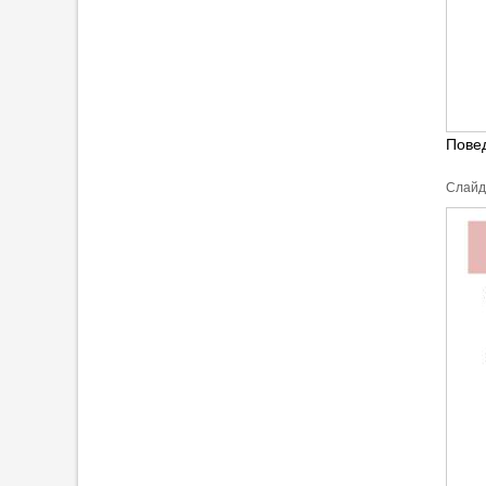
Пове
Cлайд