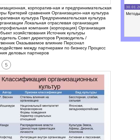
30.01.2
изационная, корпоратив-ная и предпринимательская
уры Критерий сравнения Организацион-ная культура
Методы
ративная культура Предпринимательская культура
рганизации Локальная отраслевая организация
опрофильная компания (корпорация) Организация
убъект хозяйствования Источник культуры
одитель Совет директоров Руководитель /
твенник Оказываемое влияние Персонал
модействие между партнерами по бизнесу Процесс
ния деловых партнеров
5