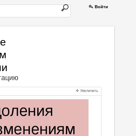
Войти
ие
ем
ии
нтацию
Увеличить