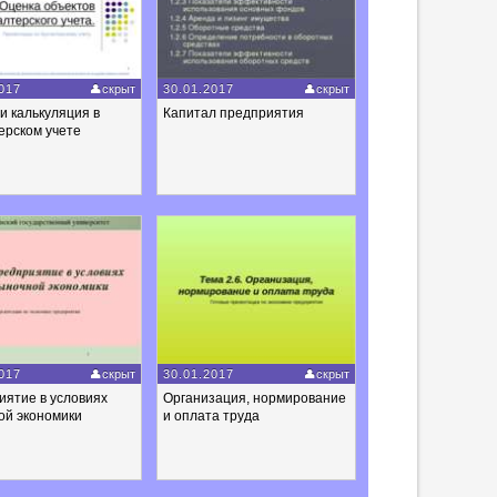
017
скрыт
30.01.2017
скрыт
и калькуляция в
Капитал предприятия
ерском учете
017
скрыт
30.01.2017
скрыт
иятие в условиях
Организация, нормирование
ой экономики
и оплата труда