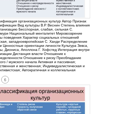
ификация организационных культур Автор Признак
ификации Вид культуры В.Р. Веснин Степень влияния
ганизацию Бесспорная, слабая, сильная С.
мури Национальный менталитет Мировоззрение
ы поведения Характер социальных отношений
кая, западноевропейская С. Ханди Распределение
и Ценностные ориентации личности Культура Зевса,
, Диониса, Аполлона Г. Хофстед Интеграция внутри
изации Дистанция власти Отношение к
ределенности Отношение к риску Преобладание
ого / мужского начала Активная и пассивная;
твенная и женственная; Индивидуалистическая и
ктивистская; Автократичная и коллегиальная
6