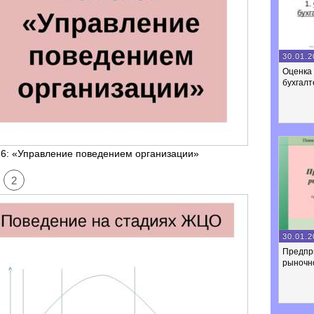
30.01.2
Оценка 
бухгалт
 6: «Управление поведением организации»
2
30.01.2
Предпр
рыночн