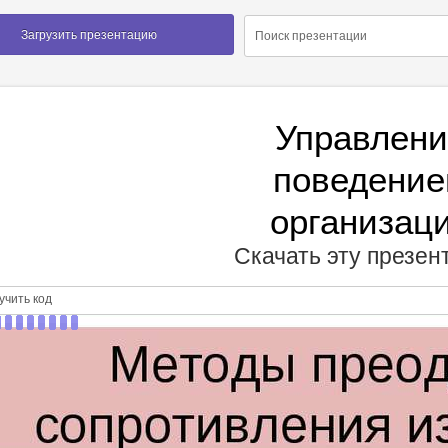
Загрузить презентацию
Управлен
поведени
организац
Скачать эту презе
чить код