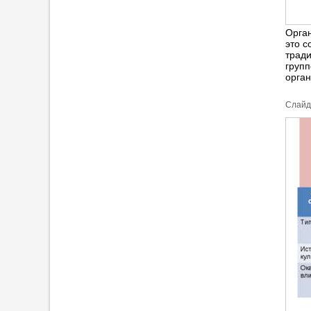
Орган
это с
тради
групп
орган
Cлайд