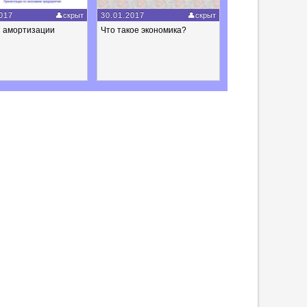
017
скрыт
30.01.2017
скрыт
 амортизации
Что такое экономика?