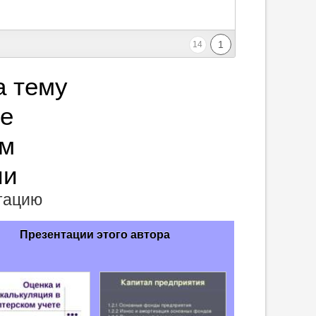
1
14
а тему
ие
ем
ии
нтацию
Презентации этого автора