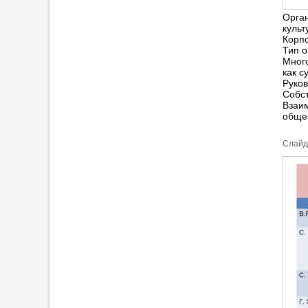
Орган
культ
Корпо
Тип о
Мног
как с
Руков
Собс
Взаи
обще
Cлайд