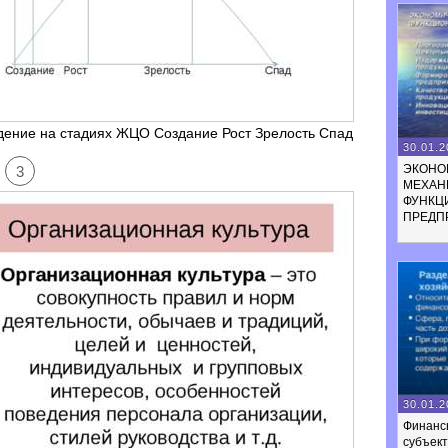
дение на стадиях ЖЦО Создание Рост Зрелость Спад
30.01.2
ЭКОНО
3
МЕХАН
ФУНКЦ
ПРЕДП
30.01.2
Финанс
субъек