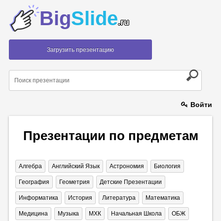
Big
Slide
.ru
Загрузить презентацию
Войти
Презентации по предметам
Алгебра
Английский Язык
Астрономия
Биология
География
Геометрия
Детские Презентации
Информатика
История
Литература
Математика
Медицина
Музыка
МХК
Начальная Школа
ОБЖ